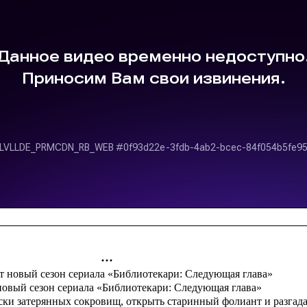
новый сезон сериала «Библиотекари: Следующая глава»
иски затерянных сокровищ, открыть старинный фолиант и разгада