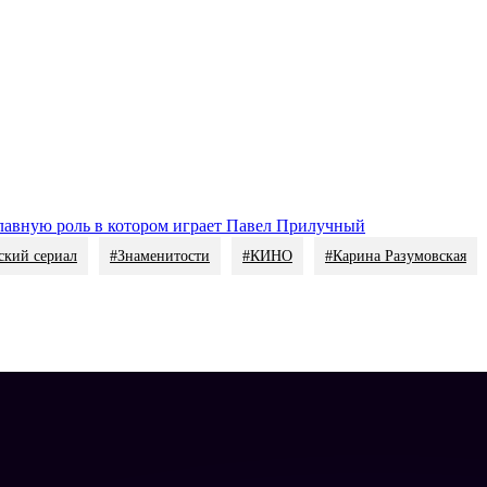
о я вообще что-то могу делать по-другому», — рассказала Карин
Карина Разумовская
ители стали ассоциировать ее с героиней из «Мажора», что посл
олиции. Также она стала отказываться от приглашения в мелодрам
 что нет, все, стоп. Лучше я посижу без работы, но не буду сним
о мне не будет комфортно, согласилась на другой, но он закрылся
ериал «Трасса»
лавную роль в котором играет Павел Прилучный
ский сериал
#Знаменитости
#КИНО
#Карина Разумовская