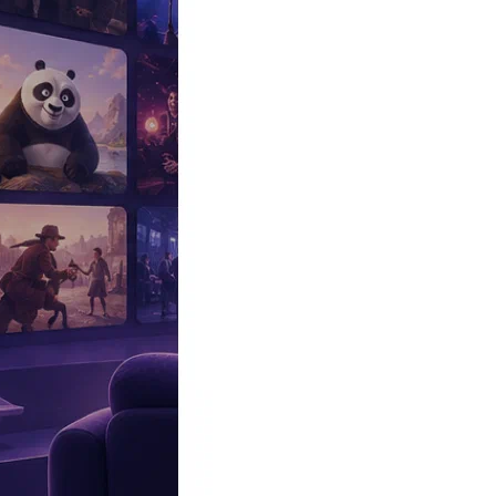
Эксклюзив
Реалити
Рецензии
#КАКВКИНО
Битва экстрасенсов
Фильмы
Сериалы
Шоу
Звезды
Премьеры
Лайфстайл
Интересное
#
Быт
#
Деньги
#
Дети
#
Дом
#
Еда
#
Здоровье
#
Знаменитости
#
Инт
#
Путешествия
#
Российские звезды
#
Российский сериал
#
Семья
#
отношения
#
реалити
#
роман
#
съемка
#
съемки
#
тв
#
шоу-бизнес
Промокоды Островок
Промокоды Отелло
Промокоды Золотое я
Промокоды Снежная Королева
Промокоды Арома Бутик
Промок
Издательство
Рекламодателям
Условия использования
Контакты
10:00, 21.10.2024
Фильмы
Звезда «Мажора» Карина Разумовская осталась без работы
Автор:
Никольская Варвара
Артистка надеется сыграть то, что ей действительно будет по ду
Будущая актриса появилась на экране, когда ей было пять лет.
Настоящая известность пришла к
Карине
после выхода «
Адъюта
актриса прогремела на всю страну как капитан полиции Виктори
съемки помогли ей выйти из образа влюбленной женщины и заб
«В театре я характерные роли всегда больше играла. В кино же п