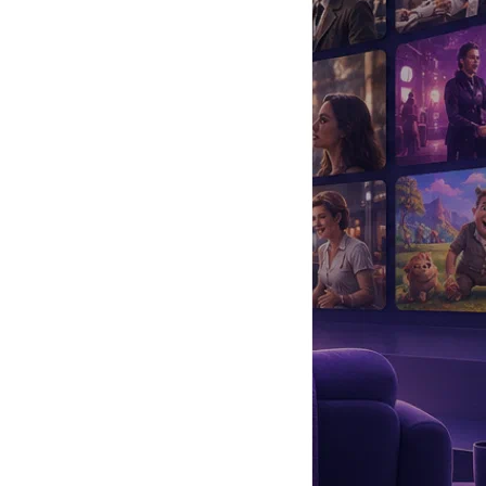
да
#
Музыка
#
Мультфильм
#
Ностальгия
#
Питомцы
#
Шоу
#
артисты
#
болезнь
#
брак
#
звезды
#
лайфстайл
#
новость
 «Торможение в небесах».
В 2008 году Разумовская появилась в «Блаженной». В 2014-м
ва к Игорю Соколовскому в исполнении
Павла Прилучног
о. Эти
х от одиночества, то роли матерей — вот это все. И тут, слава