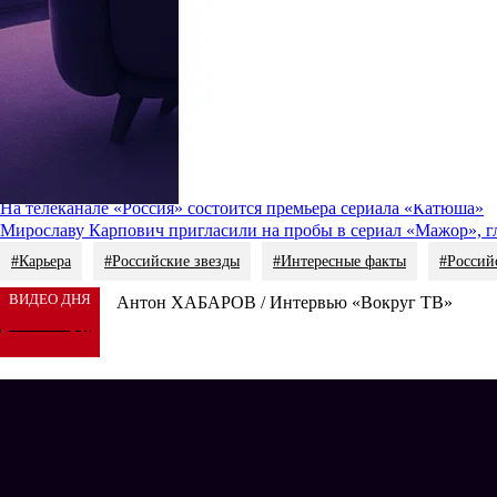
богу, появился «Мажор». Это дало мне возможность показать, чт
Так сложилось, что это не сыграло на руку артистке. Многие зр
думали, что Карина помимо работы в кино и театре трудится в п
«Когда мне опять начали присылать какие-то мелодрамы, я поняла,
история случилась. Я отказалась от того проекта, где поняла, чт
Читайте также
:
Анна Михалкова ищет дочь Карины Разумовской. Рецензия на с
На телеканале «Россия» состоится премьера сериала «Катюша»
Мирославу Карпович пригласили на пробы в сериал «Мажор», г
#Карьера
#Российские звезды
#Интересные факты
#Россий
ВИДЕО ДНЯ
Антон ХАБАРОВ / Интервью «Вокруг ТВ»