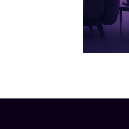
а в программе «
Кино в деталях
» на СТС.
ужило причиной ухода из проекта. Многие на полном серьезе
ы. Артистка сетует, что ей часто приходится сидеть без работы.
аться вот в этом. Сейчас, например, у меня как раз такая
. И сейчас меня нет работы», — пожаловалась звезда.