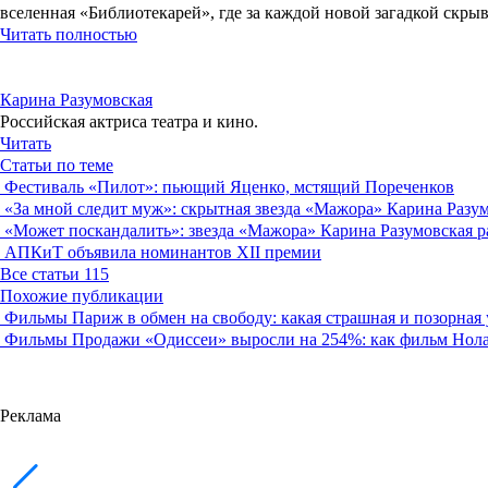
вселенная «Библиотекарей», где за каждой новой загадкой скры
Читать полностью
Карина Разумовская
Российская актриса театра и кино.
Читать
Статьи по теме
Фестиваль «Пилот»: пьющий Яценко, мстящий Пореченков
«За мной следит муж»: скрытная звезда «Мажора» Карина Разумо
«Может поскандалить»: звезда «Мажора» Карина Разумовская ра
АПКиТ объявила номинантов XII премии
Все статьи
115
Похожие публикации
Фильмы
Париж в обмен на свободу: какая страшная и позорная
Фильмы
Продажи «Одиссеи» выросли на 254%: как фильм Нола
Реклама