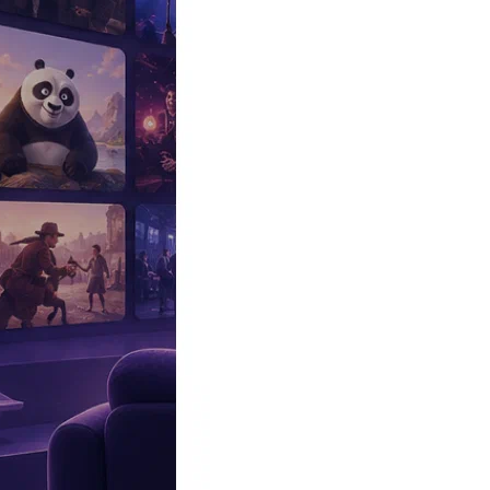
Эксклюзив
Реалити
Рецензии
#КАКВКИНО
Битва экстрасенсов
Фильмы
Сериалы
Шоу
Звезды
Премьеры
Лайфстайл
Интересное
#
Быт
#
Деньги
#
Дети
#
Дом
#
Еда
#
Здоровье
#
Знаменитости
#
Инт
#
Путешествия
#
Российские звезды
#
Российский сериал
#
Семья
#
отношения
#
реалити
#
роман
#
съемка
#
съемки
#
тв
#
шоу-бизнес
Промокоды Островок
Промокоды Отелло
Промокоды Золотое я
Промокоды Снежная Королева
Промокоды Арома Бутик
Промок
Издательство
Рекламодателям
Условия использования
Контакты
16:19, 30.08.2024
Фильмы
Это «ж-ж-ж» неспроста. Рецензия на боевик «Пчеловод» с Дже
Автор:
Кискаркин Леонид
Режиссер «Отряда самоубийц» снял крепкий экшен, на голову 
Пару недель назад многие СМИ обсуждали
Ларису Долину
, ста
влиятельные друзья, сумевшие разрулить ситуацию, хотя «разво
тоже столкнулась с киберпреступниками, которые сумели убедит
молодому человеку на другом конце телефонной линии удаленный
благотворительного фонда, которым заведовала старушка.