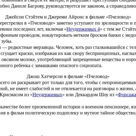
обно Даниле Багрову, руководствуется не законом, а справедливос
Джейсон Стэйтем и Джереми Айронс в фильме «Пчеловод»
 перестрелки в «Пчеловоде» заметно уступают по зрелищности и
евики последних лет, включая «
Неудержимых 4
» с тем же Стэй
лефонным проводом, нокаутировать метким броском банки с мед
 зубы.
аги — редкостные мерзавцы. Человек, хоть раз сталкивашийся с
 сгущает краски, изображая их как свору беспринципных, наглы
 овсяном молоке, употребляющий запрещенные вещества и норо
нного ребенка с замашками опасного социопата.
Джош Хатчерсон в фильме «Пчеловод»
всего он раскрывает рот только для того, чтобы с непроницаем
ий, не имеет слабостей и не отвлекается на разговоры о жизни
Крисмасом из «
Неудержимых
» или Деккардом Шоу из «
Форсаж
качестве более приземленной истории о военном пенсионере, вз
вив в фильм политическую подоплеку и мутное тайное общество