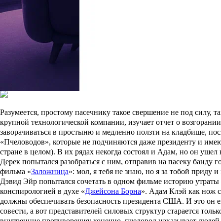
Такого удара Элоиза не выдержала. В расстроенных чувствах пе
в ФБР — наверняка девушка могла поднять свои связи и попыта
существует целая сеть колл-центров, с помощью которых моше
орудием возмездия становится пчеловод Адам Клэй (
Джейсон С
баночкой свежего меда.
Адам кидает в багажник своего пикапа две канистры с бензино
сжигает все здание дотла. Из этой истории мести могла бы пол
что одним офисом и сгоревших мордоворотов дело не обойдется.
людях. А верхушка эта находится очень высоко — неспроста да
Разумеется, простому пасечнику такое свершение не под силу, т
крупной технологической компании, изучает отчет о возгорании
заворачиваться в простыню и медленно ползти на кладбище, пос
«Пчеловодов», которые не подчиняются даже президенту и имеют 
стране в целом). В их рядах некогда состоял и Адам, но он уше
Дерек попытался разобраться с ним, отправив на пасеку банду г
фильма «
Заложница
»: мол, я тебя не знаю, но я за тобой приду и
Дэвид Эйр попытался сочетать в одном фильме историю утраты 
конспирологией в духе «
Джейсона Борна
». Адам Клэй как нож 
должны обеспечивать безопасность президента США. И это он ещ
совести, а вот представителей силовых структур старается толь
внутренние противоречия: конечно, пчеловод наказывает людей,