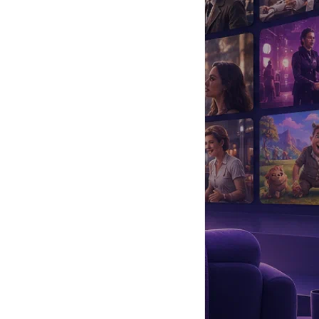
да
#
Музыка
#
Мультфильм
#
Ностальгия
#
Питомцы
#
Шоу
#
артисты
#
болезнь
#
брак
#
звезды
#
лайфстайл
#
новость
ртиры. К счастью, у Ларисы Александровны нашлись
 Рашад
) из фильма «Пчеловод» повезло значительно меньше. Она
ашный вирус, так что нужно срочно дать обаятельному
увели все деньги у миссис Паркер, но и обчистили счет