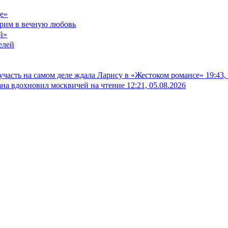
е»
ерим в вечную любовь
й»
елей
 участь на самом деле ждала Ларису в «Жестоком романсе»
19:43,
на вдохновил москвичей на чтение
12:21, 05.08.2026