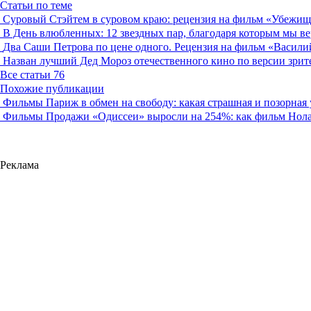
Статьи по теме
Суровый Стэйтем в суровом краю: рецензия на фильм «Убежищ
В День влюбленных: 12 звездных пар, благодаря которым мы в
Два Саши Петрова по цене одного. Рецензия на фильм «Васили
Назван лучший Дед Мороз отечественного кино по версии зрит
Все статьи
76
Похожие публикации
Фильмы
Париж в обмен на свободу: какая страшная и позорная
Фильмы
Продажи «Одиссеи» выросли на 254%: как фильм Нола
Реклама