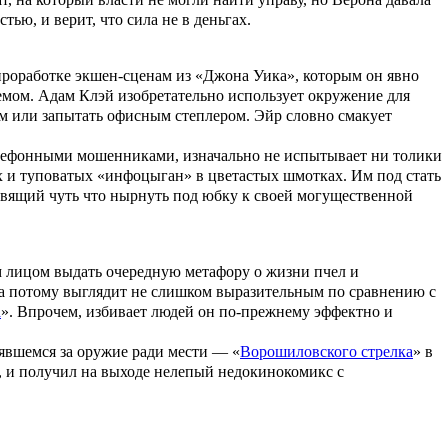
тью, и верит, что сила не в деньгах.
 проработке экшен-сценам из «Джона Уика», которым он явно
темом. Адам Клэй изобретательно использует окружение для
ом или запытать офисным степлером. Эйр словно смакует
 телефонными мошенниками, изначально не испытывает ни толики
х и туповатых «инфоцыган» в цветастых шмотках. Им под стать
вящий чуть что нырнуть под юбку к своей могущественной
ым лицом выдать очередную метафору о жизни пчел и
, а потому выглядит не слишком выразительным по сравнению с
а
». Впрочем, избивает людей он по-прежнему эффектно и
явшемся за оружие ради мести — «
Ворошиловского стрелка
» в
, и получил на выходе нелепый недокинокомикс с