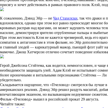
присягу и хочет действовать в рамках правового поля. Клэй, под
К сожалению, Дэвид Эйр — не
Чад Стахелски
, так что драки и
вдохновлялся, однако при этом все равно превосходят многие бо
кровавых расправ над врагами, он может задушить человека те
насилие, демонстрируя зрителю отрубленные пальцы и выбитые
При этом жестокость Клэя не кажется чрезмерной, ведь его вр
симпатии к антагонистам в этом фильме, но Эйр дополнительно
и главный злодей — карикатурный мажор, пьющий флэт уайт на
мамочке. Джош Хатчерсон отлично сочетает поведение избалова
Герой Джейсона Стэйтема, как водится, немногословен, и чаще 
необходимости защищать улей. Адам Клэй не испытывает сомнен
более ироничными и витальными персонажами Стэйтема — Ли 
убедительно.
Складывается ощущение, что «Пчеловод» смотрелся бы лучше в 
американских реалиях. Дэвид Эйр решил раздуть масштаб, доба
впечатляющим экшеном, но вызывающим недоумение сюжетом.
Фильм «Пчеловод» вышел в российский прокат 29 августа.
Читайте также
: