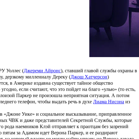
 поступок, ведь ее дочь Верона (
Эмми Рэвер-Лэпман
) работает
ом случае ФБР ничего не может сделать. Власти знают, что
ва, но прижучить негодяев никак не получается. Поэтому
т миссис Паркер и иногда заглядывающий к ней в гости с
шу на уши доверчивым пенсионерам, избивает пару охранников и
знамерился снять масштабный боевик уровня «
Джона Уика
», так
 до самой верхушки организации, паразитирующей на доверчивых
РУ Уоллес (
Джереми Айронс
), ставший главой службы охраны в
у, дерзкому миллениалу Дереку (
Джош Хатчерсон
)
ется, в Америке издавна существует тайное общество
одно, если считают, что это пойдет на благо «улью» (то есть,
с Элоизой Паркер не произошла неприятная ситуация. А потом
следнего телефон, чтобы выдать речь в духе
Лиама Нисона
из
 в «Джоне Уике» и социальное высказывание, приправленное
азных ЧВК и даже представителей Секретной Службы, которые
о рода наемников Клэй отправляет к праотцам без зазрений
По пятам за Адамом идет Верона Паркер, и ее раздирают
, на который власти не могли найти управу, но Верона давала