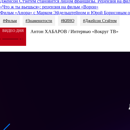
Джейсон Стэйтем становится лицом франшизы. Рецензия на фи
«Что ж ты вьешься»: рецензия на фильм «Ворон»
Фильм «Анора» с Марком Эйдельштейном и Юрой Борисовым от
#Фильм
#Знаменитости
#КИНО
#Джейсон Стэйтем
ВИДЕО ДНЯ
Антон ХАБАРОВ / Интервью «Вокруг ТВ»