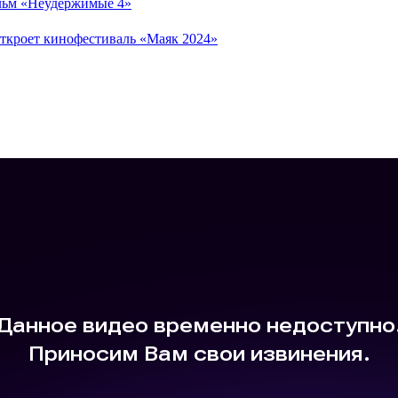
льм «Неудержимые 4»
кроет кинофестиваль «Маяк 2024»