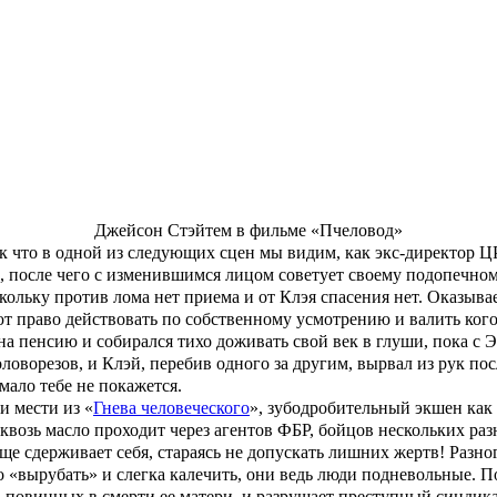
нсионерка свела счеты с жизнью. Это был глупый и импульсивный
ться вернуть похищенные миллионы. Впрочем, в данном конкретн
нники выманивают деньги у наименее защищенных членов общест
тэйтем
) — неразговорчивый мужик, живущий бобылем недалеко о
м, приезжает в колл-центр, где негодяи продолжают вешать лап
учиться симпатичная короткометражка, но режиссер
Дэвид Эйр
во
 Клэй будет карабкаться по горе из трупов, пока не доберется
же ФБР ничего не может сделать с обнаглевшими «разводилами».
Джейсон Стэйтем в фильме «Пчеловод»
ак что в одной из следующих сцен мы видим, как экс-директор Ц
, после чего с изменившимся лицом советует своему подопечном
кольку против лома нет приема и от Клэя спасения нет. Оказыва
право действовать по собственному усмотрению и валить кого уг
л на пенсию и собирался тихо доживать свой век в глуши, пока 
оловорезов, и Клэй, перебив одного за другим, вырвал из рук по
 мало тебе не покажется.
и мести из «
Гнева человеческого
», зубодробительный экшен как
сквозь масло проходит через агентов ФБР, бойцов нескольких р
е сдерживает себя, стараясь не допускать лишних жертв! Разног
ко «вырубать» и слегка калечить, они ведь люди подневольные. 
 повинных в смерти ее матери, и разрушает преступный синдикат