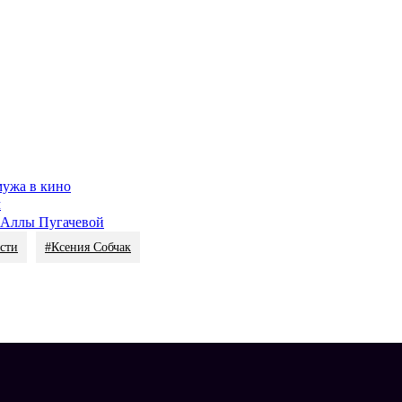
нтервью Ольга тепло отзывалась о Собчак и
Ксении Бородиной
и
Скриншот из блога Ксении Собчак
няк
в личном блоге
назвала главные качества
Бузовой, отметив ее
того, что имеет, благодаря внутренним качествам.
жно. Ведущая была замужем за футболистом
Дмитрием Тарасовым
 году. Недавно впервые за долгое время они встретились на съемк
нии отношений речи быть не может.
мужа в кино
м
а Аллы Пугачевой
сти
#Ксения Собчак