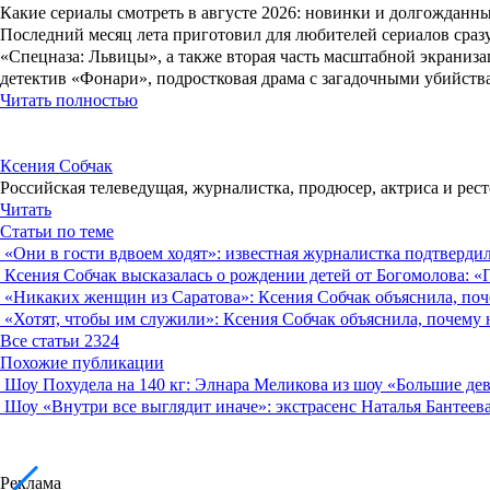
Какие сериалы смотреть в августе 2026: новинки и долгожданн
Последний месяц лета приготовил для любителей сериалов сразу
«Спецназа: Львицы», а также вторая часть масштабной экраниз
детектив «Фонари», подростковая драма с загадочными убийст
Читать полностью
Ксения Собчак
Российская телеведущая, журналистка, продюсер, актриса и рест
Читать
Статьи по теме
«Они в гости вдвоем ходят»: известная журналистка подтверди
Ксения Собчак высказалась о рождении детей от Богомолова: 
«Никаких женщин из Саратова»: Ксения Собчак объяснила, поч
«Хотят, чтобы им служили»: Ксения Собчак объяснила, почему 
Все статьи
2324
Похожие публикации
Шоу
Похудела на 140 кг: Элнара Меликова из шоу «Большие де
Шоу
«Внутри все выглядит иначе»: экстрасенс Наталья Бантеев
Реклама