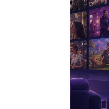
да
#
Музыка
#
Мультфильм
#
Ностальгия
#
Питомцы
#
Шоу
#
артисты
#
болезнь
#
брак
#
звезды
#
лайфстайл
#
новость
лега помешала ей покинуть проект «Дом-2», определив судьбу.
ом-2
на ТНТ имел огромную популярность, юная блондинка
и «поляны», тем самым предопределив будущее поющей ведущей.
второв здесь и далее даны без изменений. —
Прим. ред.
).