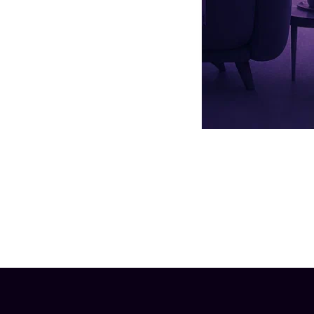
 проекте «Дом-2» в целом. Большинство считают Бузову доброй,
 амбициозность, трудоголизм и силу духа. Уточнила, что у
, но отношения закончились скандалом. Последний роман
ах шоу ТНТ «
Сокровища императора
», в котором
проявляли
друг