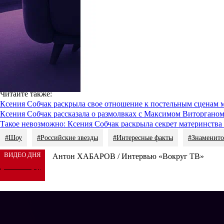
Аудитория Ксении, впрочем, не оценила ее сарказма. В новом и
искренней и беззлобной в отличие от коллег по телестройке.
С важным днем Ольгу поздравляли и ее подруги.
Мария Погреб
телеведущей не было богатых родителей и связей, она добилась 
Что касается личной жизни Ольги, то дела обстоят не так раду
Бузовой был с
Давидом Манукяном
, но пара рассталась в 2021
другу знаки внимания. Однако, по словам Ольги, о возобновле
Читайте также
:
Ксения Собчак раскрыла свое отношение к постельным сценам 
Ксения Собчак рассказала о размолвках с Максимом Виторгано
Такое невозможно: Ксения Собчак раскрыла секрет материнств
#Шоу
#Российские звезды
#Интересные факты
#Знаменито
ВИДЕО ДНЯ
Антон ХАБАРОВ / Интервью «Вокруг ТВ»