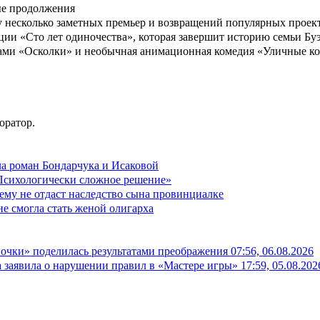
ые продолжения
 несколько заметных премьер и возвращений популярных проекто
ации «Сто лет одиночества», которая завершит историю семьи Б
вами «Осколки» и необычная анимационная комедия «Уличные ко
оратор.
ла роман Бондарчука и Исаковой
«Психологически сложное решение»
ему не отдаст наследство сына провинциалке
не смогла стать женой олигарха
вочки» поделилась результатами преображения
07:56, 06.08.2026
а заявила о нарушении правил в «Мастере игры»
17:59, 05.08.202