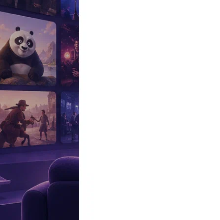
Эксклюзив
Реалити
Рецензии
#КАКВКИНО
Битва экстрасенсов
Фильмы
Сериалы
Шоу
Звезды
Премьеры
Лайфстайл
Интересное
#
Быт
#
Деньги
#
Дети
#
Дом
#
Еда
#
Здоровье
#
Знаменитости
#
Инт
#
Путешествия
#
Российские звезды
#
Российский сериал
#
Семья
#
отношения
#
реалити
#
роман
#
съемка
#
съемки
#
тв
#
шоу-бизнес
Промокоды Островок
Промокоды Отелло
Промокоды Золотое я
Промокоды Снежная Королева
Промокоды Арома Бутик
Промок
Издательство
Рекламодателям
Условия использования
Контакты
16:19, 15.05.2024
Шоу
Ксения Собчак попросила прощения в Сети за Ольгу Бузову
Автор:
Щербо Александра
Журналистка сделала неожиданное заявление.
Исполнительница хита «Мало половин» сегодня отмечает 20 лет 
Ольга Бузова
уверена, что
Ксения Собчак
сыграла немаловажную р
хотела его покинуть. От поспешных решений ее отговорила вед
Собчак заявление Бузовой не понравились. В своем блоге она п
«Простите меня, люди добрые», — обратилась журналистка к ро