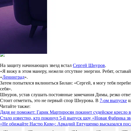
Затем Дарья Кочнева вместе с
Александром Реввой
исполнили хи
увидев происходящее, не сдержался.
«Если сравнивать и забыть на минуту, что Ани Лорак не суперзв
спортивный интерес. Нужно саму себя удивлять на сцене, тогда
Следующими под раздачу попали
Натан
и Нонна Еганян, племян
взаимоотношения Нонны и Натана во время номера. Артист подел
места, где можно было по-хорошему разозлиться.
На защиту начинающих звезд встал
Сергей Шнуров
.
«Я вижу в этом манеру, нежели отсутвие энергии. Ребят, остава
«
Ленинград
».
Затем попытялся вклиниться Билан: «Сергей, я могу тебя перебит
себя».
Шнуров, устав слушать постоянные замечания Димы, резко ответил
Стоит отметить, это не первый спор Шнурова. В
7-ом выпуске
ш
Читайте также
:
Дядя не поможет: Гарик Мартиросян покинет судейское кресло 
Стало известно, кто покинул 5-й выпуск шоу «Новая Фабрика зв
«Не обижайте Настю Ким»: Аркадий Евтушенко высказался посл