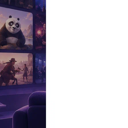
Эксклюзив
Реалити
Рецензии
#КАКВКИНО
Битва экстрасенсов
Фильмы
Сериалы
Шоу
Звезды
Премьеры
Лайфстайл
Интересное
#
Быт
#
Деньги
#
Дети
#
Дом
#
Еда
#
Здоровье
#
Знаменитости
#
Инт
#
Путешествия
#
Российские звезды
#
Российский сериал
#
Семья
#
отношения
#
реалити
#
роман
#
съемка
#
съемки
#
тв
#
шоу-бизнес
Промокоды Островок
Промокоды Отелло
Промокоды Золотое я
Промокоды Снежная Королева
Промокоды Арома Бутик
Промок
Издательство
Рекламодателям
Условия использования
Контакты
09:17, 06.05.2024
Шоу
Дима Билан и Сергей Шнуров сцепились на «Новой Фабрике зв
Автор: Варвара Никольская
Артисты не сошлись в оценке участников.
Прошел очередной отчетный концерт проекта ТНТ, который посв
Натан, Александр Ревва, Севиль и другие. Сам Дима занял поче
Хоть 42-летний
Билан
и кажется добрым судьей, отжигая вместе
Александрова и
Севиль
на песню «На берегу неба». Ему показал
лет, на дискотеках часто включали эту лирическую композицию. 