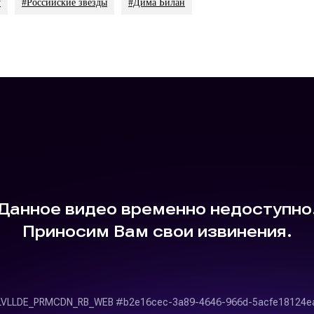
у
#Российские звезды
#Дима Билан