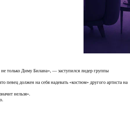
офья Полозова и
Ани Лорак
с песней «Стань для меня». Дима,
ья абсолютно точно чуть-чуть не дотягивала. Должен быть
има отметил, что ему не совсем понятны были
которую он так и не увидел. Хотя в тексте композици были
 а не только Диму Билана», — заступился лидер группы
что певец должен на себя надевать «костюм» другого артиста на
значит нельзя».
ю.