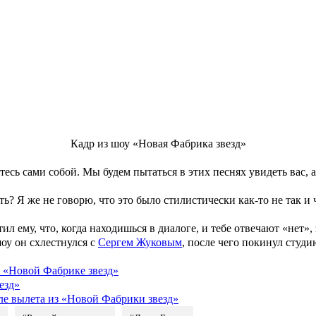
Билан не боится говорить о недостатках коллег
т «Задыхаюсь», что устроило Билана. Далее на сцену вышли С
езда, а простая исполнительница, все равно понимаешь, что Соф
 есть живой момент», — заявил Билан.
ница Гарика Мартиросяна, за песню «Ты должна рядом быть». Д
ился, что ему хотелось получить энергию от исполнительницы, 
Кадр из шоу «Новая Фабрика звезд»
йтесь сами собой. Мы будем пытаться в этих песнях увидеть вас,
ь? Я же не говорю, что это было стилистически как-то не так и 
 ему, что, когда находишься в диалоге, и тебе отвечают «нет», 
оу он схлестнулся с
Сергем Жуковым
, после чего покинул студи
в «Новой Фабрике звезд»
езд»
е вылета из «Новой Фабрики звезд»