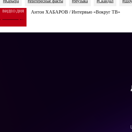
#Карьера
#Интересные факты
#Музыка
#Скандал
#Шо
ВИДЕО ДНЯ
Антон ХАБАРОВ / Интервью «Вокруг ТВ»