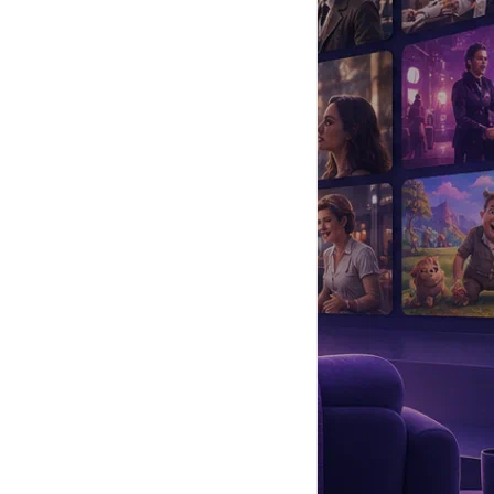
да
#
Музыка
#
Мультфильм
#
Ностальгия
#
Питомцы
#
Шоу
#
артисты
#
болезнь
#
брак
#
звезды
#
лайфстайл
#
новость
овидения 2008» исполнили и его звездные коллеги: Ани Лорак,
ступлениям. Так, Дима раскритиковал номер Габриэля
туплениям. Кстати, певица призналась, что, когда ей было 18
когда все танцевали парами.