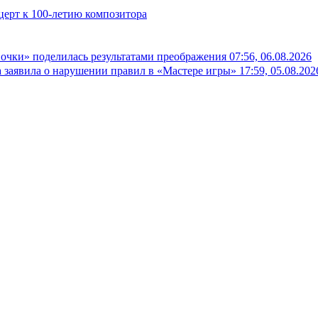
церт к 100-летию композитора
вочки» поделилась результатами преображения
07:56, 06.08.2026
а заявила о нарушении правил в «Мастере игры»
17:59, 05.08.202