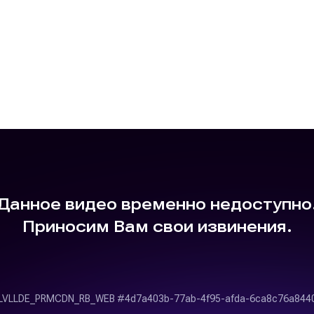
Зепюр Брутян показала, как проводит с семьей выходные
го от
Агаты Муцениеце
удалось поймать маленькую рыбку, котор
ма», — похвалил его кто-то за кадром. К слову, вместе с ними т
м
Микаэлем
кормили уток, плавающих в пруду.