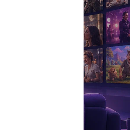
да
#
Музыка
#
Мультфильм
#
Ностальгия
#
Питомцы
#
Шоу
#
артисты
#
болезнь
#
брак
#
звезды
#
лайфстайл
#
новость
хнуть на природе и немного порыбачить. Зепюр в социальных
о запечатлено именное кресло Прилучного – обычно, такие
ография и пунктуация авторов здесь и далее даны без