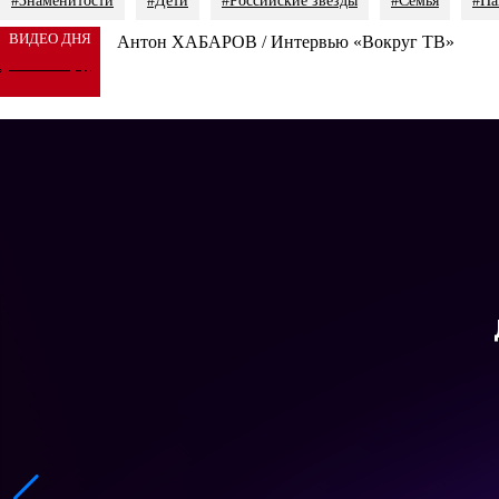
#Знаменитости
#Дети
#Российские звезды
#Семья
#Па
ВИДЕО ДНЯ
Антон ХАБАРОВ / Интервью «Вокруг ТВ»