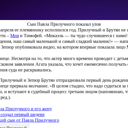
Сын Павла Прилучного показал улов
апреля ее племяннику исполнился год. Прилучный и Брутян не с
ети –
Мия
и Тимофей. «Микаэль — ты чудо случившееся с нами! 
дения, наш самый маленький и самый сладкий мальчик!» — напи
е Зепюр опубликовала видео, на котором впервые показала лицо 
еце. Несмотря на то, что актер много времени проводит с деть
сковом заявлении Агата указала, что хочет ежемесячно получать о
ния суда не раскрывались.
Прилучный и Зепюр Брутян отпраздновали первый день рожден
еце прервала молчание. «В целом стыдно, что надо судиться за 
ью, и вступают в судебный процесс третьим лицом (напоминаю, ч
ред.
).
ла Прилучного и его жену
 создал первый шедевр
ький сын от Павла Прилучного