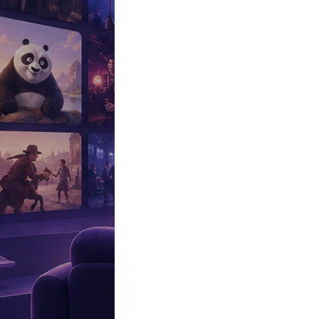
Эксклюзив
Реалити
Рецензии
#КАКВКИНО
Битва экстрасенсов
Фильмы
Сериалы
Шоу
Звезды
Премьеры
Лайфстайл
Интересное
#
Быт
#
Деньги
#
Дети
#
Дом
#
Еда
#
Здоровье
#
Знаменитости
#
Инт
#
Путешествия
#
Российские звезды
#
Российский сериал
#
Семья
#
отношения
#
реалити
#
роман
#
съемка
#
съемки
#
тв
#
шоу-бизнес
Промокоды Островок
Промокоды Отелло
Промокоды Золотое я
Промокоды Снежная Королева
Промокоды Арома Бутик
Промок
Издательство
Рекламодателям
Условия использования
Контакты
20:23, 30.04.2024
Звезды
Жена Павла Прилучного показала, как проводит время с детьм
Автор:
Костикова Дарья
Мия и Тимофей отправились на рыбалку вместе с отцом.
Актер вместе с супругой и ребятами решил остаться на «майски
Павел Прилучный
вместе с женой
Зепюр Брутян
и детьми прово
сетях опубликовала несколько фото и видео, показав, как они 
размещают на съемочных площадках. «У нас сегодня пикник и ры
изменений. —
Прим. ред.
).