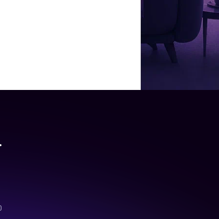
ую, вероятно, он потом отпустил. Мальчик не скрывал свою
акже отдыхала и сестра Зепюр –
Рипсиме
: в ее социальных сетях