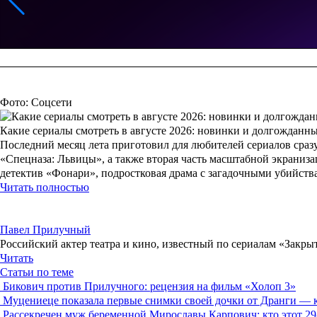
Фото: Соцсети
Какие сериалы смотреть в августе 2026: новинки и долгожданн
Последний месяц лета приготовил для любителей сериалов сразу
«Спецназа: Львицы», а также вторая часть масштабной экраниз
детектив «Фонари», подростковая драма с загадочными убийст
Читать полностью
Павел Прилучный
Российский актер театра и кино, известный по сериалам «Закрыт
Читать
Статьи по теме
Бикович против Прилучного: рецензия на фильм «Холоп 3»
Муцениеце показала первые снимки своей дочки от Дранги — 
Рассекречен муж беременной Мирославы Карпович: кто этот 29