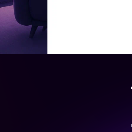
К слову, без улова они не ушли. Так,
Тимофею
– сыну Прилучно
радость: «Вот она, моя хорошенькая, наконец-то». «Красавчик Ти
появилось видео, на котором актриса вместе с маленьким сыно