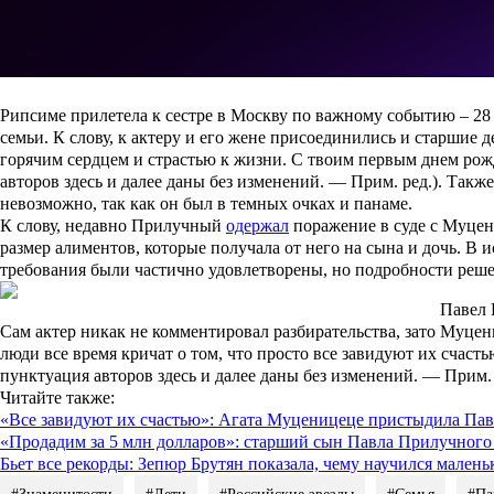
Рипсиме прилетела к сестре в Москву по важному событию – 28 
семьи. К слову, к актеру и его жене присоединились и старшие д
горячим сердцем и страстью к жизни. С твоим первым днем рож
авторов здесь и далее даны без изменений. —
Прим. ред.
). Такж
невозможно, так как он был в темных очках и панаме.
К слову, недавно Прилучный
одержал
поражение в суде с Муцени
размер алиментов, которые получала от него на сына и дочь. В и
требования были частично удовлетворены, но подробности реше
Павел 
Сам актер никак не комментировал разбирательства, зато Муцени
люди все время кричат о том, что просто все завидуют их счаст
пунктуация авторов здесь и далее даны без изменений. —
Прим. 
Читайте также
:
«Все завидуют их счастью»: Агата Муценицеце пристыдила Пав
«Продадим за 5 млн долларов»: старший сын Павла Прилучного
Бьет все рекорды: Зепюр Брутян показала, чему научился мален