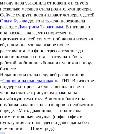
м году пара узаконила отношения и спустя
несколько месяцев стала родителями дочери.
Сейчас супруги воспитывают четверых детей.
Ольга Бузова
долго и тяжело переживала
развод с
Дмитрием Тарасовым
. В интервью
она рассказывала, что спортсмен на
протяжении всей совместной жизни изменял
ей, о чем она узнала вскоре после
расставания. На фоне стресса телезвезда
сильно похудела и стала заглушать боль
работой, добившись больших успехов в шоу-
бизнесе.
Недавно она стала ведущей реалити-шоу
«
Сокровища императора
» на ТНТ. В качестве
поддержки проекта Ольга вышла в свет в
черном платье с рисунком дракона на
китайскую тематику. В личном блоге она
опубликовала несколько кадров в необычном
наряде. «Мать драконов», — подписала
снимки поющая ведущая (орфография и
пунктуация авторов здесь и далее даны без
изменений. —
Прим. ред.
).