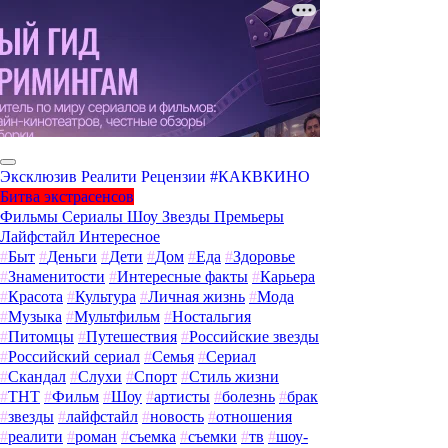
Эксклюзив
Реалити
Рецензии
#КАКВКИНО
Битва экстрасенсов
Фильмы
Сериалы
Шоу
Звезды
Премьеры
Лайфстайл
Интересное
#
Быт
#
Деньги
#
Дети
#
Дом
#
Еда
#
Здоровье
#
Знаменитости
#
Интересные факты
#
Карьера
#
Красота
#
Культура
#
Личная жизнь
#
Мода
#
Музыка
#
Мультфильм
#
Ностальгия
#
Питомцы
#
Путешествия
#
Российские звезды
#
Российский сериал
#
Семья
#
Сериал
#
Скандал
#
Слухи
#
Спорт
#
Стиль жизни
#
ТНТ
#
Фильм
#
Шоу
#
артисты
#
болезнь
#
брак
#
звезды
#
лайфстайл
#
новость
#
отношения
#
реалити
#
роман
#
съемка
#
съемки
#
тв
#
шоу-