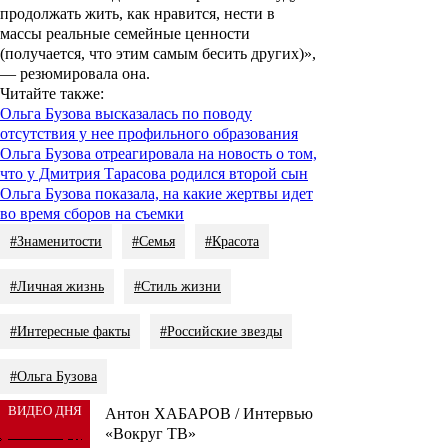
продолжать жить, как нравится, нести в
массы реальные семейные ценности
(получается, что этим самым бесить других)»,
— резюмировала она.
Читайте также:
Ольга Бузова высказалась по поводу
отсутствия у нее профильного образования
Ольга Бузова отреагировала на новость о том,
что у Дмитрия Тарасова родился второй сын
Ольга Бузова показала, на какие жертвы идет
во время сборов на съемки
#Знаменитости
#Семья
#Красота
#Личная жизнь
#Стиль жизни
#Интересные факты
#Российские звезды
#Ольга Бузова
ВИДЕО ДНЯ
Антон ХАБАРОВ / Интервью
«Вокруг ТВ»