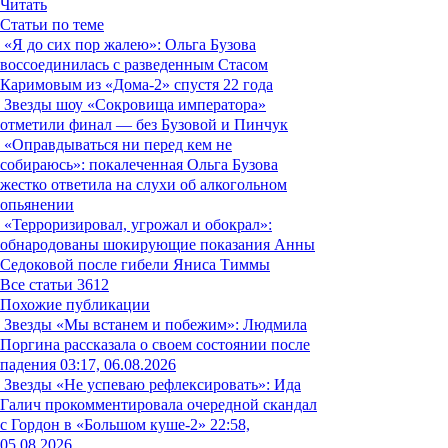
Читать
Статьи по теме
«Я до сих пор жалею»: Ольга Бузова
воссоединилась с разведенным Стасом
Каримовым из «Дома-2» спустя 22 года
Звезды шоу «Сокровища императора»
отметили финал — без Бузовой и Пинчук
«Оправдываться ни перед кем не
собираюсь»: покалеченная Ольга Бузова
жестко ответила на слухи об алкогольном
опьянении
«Терроризировал, угрожал и обокрал»:
обнародованы шокирующие показания Анны
Седоковой после гибели Яниса Тиммы
Все статьи
3612
Похожие публикации
Звезды
«Мы встанем и побежим»: Людмила
Поргина рассказала о своем состоянии после
падения
03:17, 06.08.2026
Звезды
«Не успеваю рефлексировать»: Ида
Галич прокомментировала очередной скандал
с Гордон в «Большом куше-2»
22:58,
05.08.2026