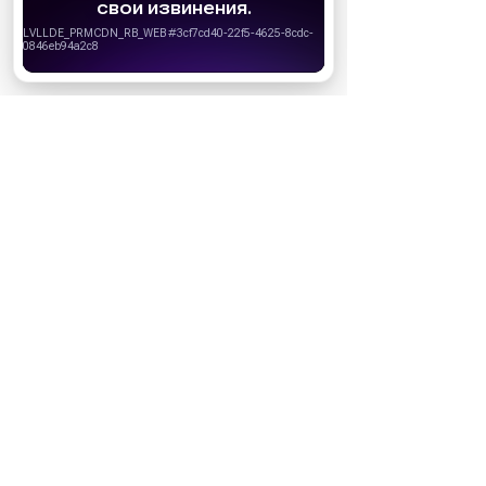
персонализации сервисов и удобства пользователей.
Вы можете запретить сохранение cookie в настройках
своего браузера.
Хорошо
Ожидаемые премьеры
Голодные игры: Рассвет Жатвы (2026)
19.11.2026
Последний богатырь. Колобок (2026)
13.08.2026
Битва моторов (2026)
08.10.2026
Волшебник Изумрудного города. Великий и
ужасный (2027)
01.01.2027
Дюна: Часть третья (2026)
18.12.2026
За кадром
Реклама