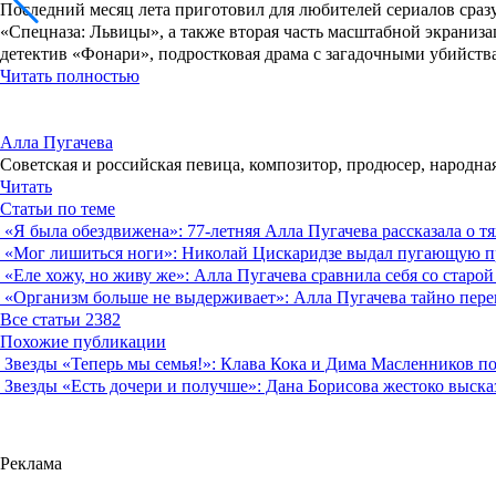
Последний месяц лета приготовил для любителей сериалов сразу
«Спецназа: Львицы», а также вторая часть масштабной экраниз
детектив «Фонари», подростковая драма с загадочными убийст
Читать полностью
Алла Пугачева
Советская и российская певица, композитор, продюсер, народная
Читать
Статьи по теме
«Я была обездвижена»: 77-летняя Алла Пугачева рассказала о т
«Мог лишиться ноги»: Николай Цискаридзе выдал пугающую пр
«Еле хожу, но живу же»: Алла Пугачева сравнила себя со старо
«Организм больше не выдерживает»: Алла Пугачева тайно перен
Все статьи
2382
Похожие публикации
Звезды
«Теперь мы семья!»: Клава Кока и Дима Масленников п
Звезды
«Есть дочери и получше»: Дана Борисова жестоко выска
Реклама