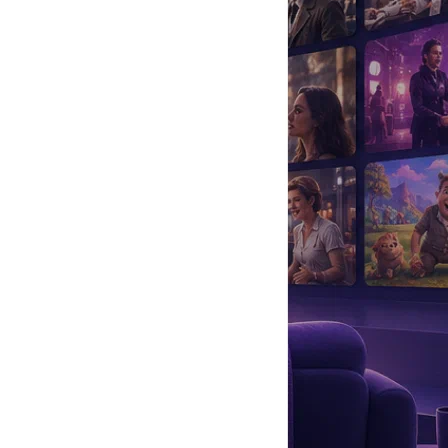
да
#
Музыка
#
Мультфильм
#
Ностальгия
#
Питомцы
#
Шоу
#
артисты
#
болезнь
#
брак
#
звезды
#
лайфстайл
#
новость
арку у пропускного пункта в Псковской области. Позже ее
рмацию о прибытии артистки в Москву подтвердила и ее
е версии: от решения музыкальных вопросов до составления
ером
Юрием Темиркановым
. Но в итоге на траурном мероприятии