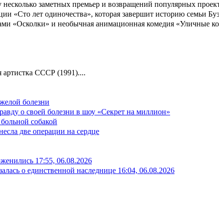
 несколько заметных премьер и возвращений популярных проекто
ации «Сто лет одиночества», которая завершит историю семьи Б
вами «Осколки» и необычная анимационная комедия «Уличные ко
 артистка СССР (1991)....
яжелой болезни
авду о своей болезни в шоу «Секрет на миллион»
й больной собакой
есла две операции на сердце
оженились
17:55, 06.08.2026
залась о единственной наследнице
16:04, 06.08.2026