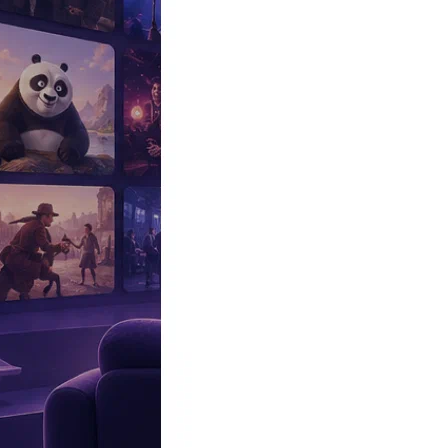
Эксклюзив
Реалити
Рецензии
#КАКВКИНО
Битва экстрасенсов
Фильмы
Сериалы
Шоу
Звезды
Премьеры
Лайфстайл
Интересное
#
Быт
#
Деньги
#
Дети
#
Дом
#
Еда
#
Здоровье
#
Знаменитости
#
Инт
#
Путешествия
#
Российские звезды
#
Российский сериал
#
Семья
#
отношения
#
реалити
#
роман
#
съемка
#
съемки
#
тв
#
шоу-бизнес
Промокоды Островок
Промокоды Отелло
Промокоды Золотое я
Промокоды Снежная Королева
Промокоды Арома Бутик
Промок
Издательство
Рекламодателям
Условия использования
Контакты
17:15, 11.11.2023
Звезды
«Вы такие забавные»: Алла Пугачева оправдалась за слова о хол
Автор:
Лисицкая Любовь
Артистка высказалась в личном блоге.
2 ноября в Сеть просочилась информация о возвращении Прима
заметили на Ленинградском вокзале столицы в сопровождении 
После
Алла Пугачева
отправилась в свой подмосковный особняк
помощница
Елена Чупракова
. Пока певица и ее представители
дополнительного завещания. По одной из них, Алла Борисовна