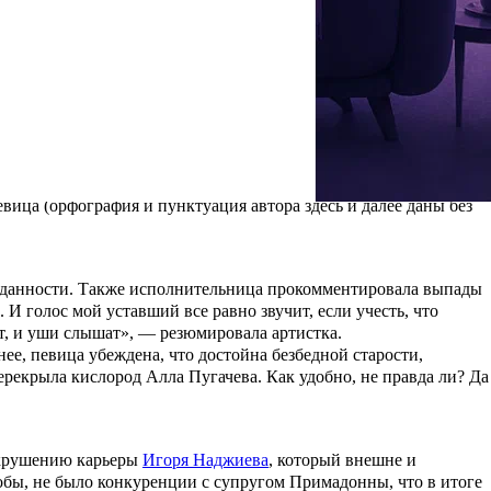
сим Галкин******
(признан иноагентом на территории РФ —
ы вызвало новую волну высказываний в ее адрес, в том числе и
 прошлый комментарий, вызвавший столько возмущения.
ко всем россиянам. Сегодня Алла Борисовна наконец пояснила,
вные! Кстати, именно вас я назвала рабами и холопами, народ-то
 мой адрес, абсурдными вымыслами и наглым враньем пытаетесь
певица
(орфография и пунктуация
автора здесь и далее даны без
 преданности. Также исполнительница прокомментировала выпады
 И голос мой уставший все равно звучит, если учесть, что
ят, и уши слышат», — резюмировала артистка.
нее, певица убеждена, что достойна безбедной старости,
перекрыла кислород Алла Пугачева. Как удобно, не правда ли? Да
 крушению карьеры
Игоря Наджиева
, который внешне и
обы, не было конкуренции с супругом Примадонны, что в итоге