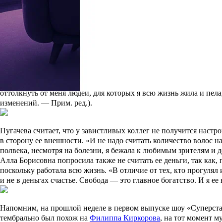
ее так и не дождались.
Н
е сообщила
Алла Борисовна и о том, что ее короткий приезд 
Прим. ред.
), показав в личном блоге совместное фото с Примад
от знаменитых коллег. Сегодня певица решилась ответить, пос
Уезжая из страны, она назвала остающихся «холопами» и «рабам
кого имела в виду. «Смешно и грустно наблюдать за кучкой огол
в данном случае ни при чем, он заложник нынешней ситуации.
оттолкнуть от меня людей, для которых я всю жизнь жила и пе
изменений. —
Прим. ред.
)
.
Пугачева считает, что у завистливых коллег не получится наст
в сторону ее внешности. «И не надо считать количество волос на
полвека, несмотря на болезни, я бежала к любимым зрителям и д
Алла Борисовна попросила также не считать ее деньги, так как,
поскольку работала всю жизнь. «В отличие от тех, кто прогулял 
и не в деньгах счастье. Свобода — это главное богатство. И я е
Напомним, на прошлой неделе в первом выпуске шоу «Суперст
тембрально был похож на
Филиппа Киркорова
, на тот момент 