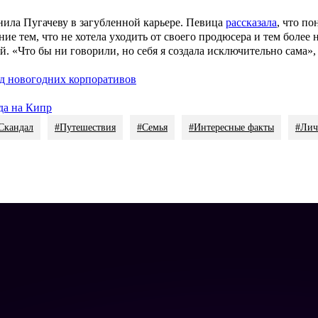
ила Пугачеву в загубленной карьере. Певица
рассказала
, что по
ние тем, что не хотела уходить от своего продюсера и тем более 
. «Что бы ни говорили, но себя я создала исключительно сама»,
д новогодних корпоративов
зда на Кипр
Скандал
#Путешествия
#Семья
#Интересные факты
#Лич