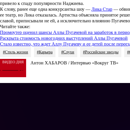
привело к спаду популярности Наджиева.
К слову, ранее еще одна конкурсантка шоу —
Лика Стар
— обвин
ее театр, но Лика отказалась. Артистка объясняла принятое реше
славой, приписывали не ей, а исключительно влиянию Пугачевой
Читайте также:
Промоутер оценил шансы Аллы Пугачевой на заработок в перио
Раскрыта стоимость новогодних выступлений Аллы Пугачевой
Cтало известно, что ждет Аллу Пугачеву и ее детей после перее
#Стиль жизни
#Карьера
#Слухи
#Российские звезды
#
ВИДЕО ДНЯ
Антон ХАБАРОВ / Интервью «Вокруг ТВ»