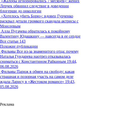
«Жалобы игнорировались 7 месяцев»: жених
Лерчек обвинил следствие в доведении
блогерши до онкологии
«Хотелось убить Борю»: вдовец Гурченко
раскрыл детали громкого скандала актрисы с
Моисеевым
Алла Пугачева обратилась к покойному
Валентину Юдашкину — навсегда в ее сердце
Все статьи
143
Похожие публикации
Фильмы
Все из-за знаменитого отца: почему
Наталья Гундарева наотрез отказывалась
сниматься с Константином Райкиным
19:44,
06.08.2026
Фильмы
Париж в обмен на свободу: какая
страшная и позорная участь на самом деле
ждала Ларису в «Жестоком романсе»
19:43,
05.08.2026
Реклама