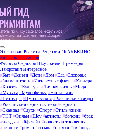
Эксклюзив
Реалити
Рецензии
#КАКВКИНО
Битва экстрасенсов
Фильмы
Сериалы
Шоу
Звезды
Премьеры
Лайфстайл
Интересное
#
Быт
#
Деньги
#
Дети
#
Дом
#
Еда
#
Здоровье
#
Знаменитости
#
Интересные факты
#
Карьера
#
Красота
#
Культура
#
Личная жизнь
#
Мода
#
Музыка
#
Мультфильм
#
Ностальгия
#
Питомцы
#
Путешествия
#
Российские звезды
#
Российский сериал
#
Семья
#
Сериал
#
Скандал
#
Слухи
#
Спорт
#
Стиль жизни
#
ТНТ
#
Фильм
#
Шоу
#
артисты
#
болезнь
#
брак
#
звезды
#
лайфстайл
#
новость
#
отношения
#
реалити
#
роман
#
съемка
#
съемки
#
тв
#
шоу-