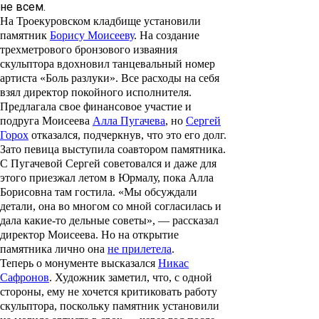
не всем.
На Троекуровском кладбище установили
памятник
Борису Моисееву
. На создание
трехметрового бронзового изваяния
скульптора вдохновил танцевальный номер
артиста «Боль разлуки». Все расходы на себя
взял директор покойного исполнителя.
Предлагала свое финансовое участие и
подруга Моисеева
Алла Пугачева
, но
Сергей
Горох
отказался, подчеркнув, что это его долг.
Зато певица выступила соавтором памятника.
С Пугачевой Сергей советовался и даже для
этого приезжал летом в Юрмалу, пока Алла
Борисовна там гостила. «Мы обсуждали
детали, она во многом со мной согласилась и
дала какие-то дельные советы», — рассказал
директор Моисеева. Но на открытие
памятника лично она
не прилетела
.
Теперь о монументе высказался
Никас
Сафронов
. Художник заметил, что, с одной
стороны, ему не хочется критиковать работу
скульптора, поскольку памятник установили