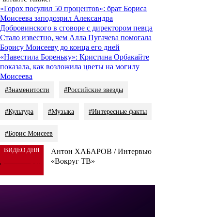
«Горох посулил 50 процентов»: брат Бориса
Моисеева заподозрил Александра
Добровинского в сговоре с директором певца
Стало известно, чем Алла Пугачева помогала
Борису Моисееву до конца его дней
«Навестила Бореньку»: Кристина Орбакайте
показала, как возложила цветы на могилу
Моисеева
#Знаменитости
#Российские звезды
#Культура
#Музыка
#Интересные факты
#Борис Моисеев
ВИДЕО ДНЯ
Антон ХАБАРОВ / Интервью
«Вокруг ТВ»