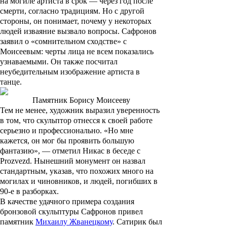
на могиле артиста в срок — через год после
смерти, согласно традициям. Но с другой
стороны, он понимает, почему у некоторых
людей изваяние вызвало вопросы. Сафронов
заявил о «сомнительном сходстве» с
Моисеевым: черты лица не всем показались
узнаваемыми. Он также посчитал
неубедительным изображение артиста в
танце.
Памятник Борису Моисееву
Тем не менее, художник выразил уверенность
в том, что скульптор отнесся к своей работе
серьезно и профессионально. «Но мне
кажется, он мог бы проявить большую
фантазию», — отметил Никас в беседе с
Prozvezd. Нынешний монумент он назвал
стандартным, указав, что похожих много на
могилах и чиновников, и людей, погибших в
90-е в разборках.
В качестве удачного примера создания
бронзовой скульптуры Сафронов привел
памятник
Михаилу Жванецкому
. Сатирик был