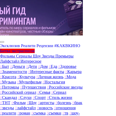
Эксклюзив
Реалити
Рецензии
#КАКВКИНО
Битва экстрасенсов
Фильмы
Сериалы
Шоу
Звезды
Премьеры
Лайфстайл
Интересное
#
Быт
#
Деньги
#
Дети
#
Дом
#
Еда
#
Здоровье
#
Знаменитости
#
Интересные факты
#
Карьера
#
Красота
#
Культура
#
Личная жизнь
#
Мода
#
Музыка
#
Мультфильм
#
Ностальгия
#
Питомцы
#
Путешествия
#
Российские звезды
#
Российский сериал
#
Семья
#
Сериал
#
Скандал
#
Слухи
#
Спорт
#
Стиль жизни
#
ТНТ
#
Фильм
#
Шоу
#
артисты
#
болезнь
#
брак
#
звезды
#
лайфстайл
#
новость
#
отношения
#
реалити
#
роман
#
съемка
#
съемки
#
тв
#
шоу-