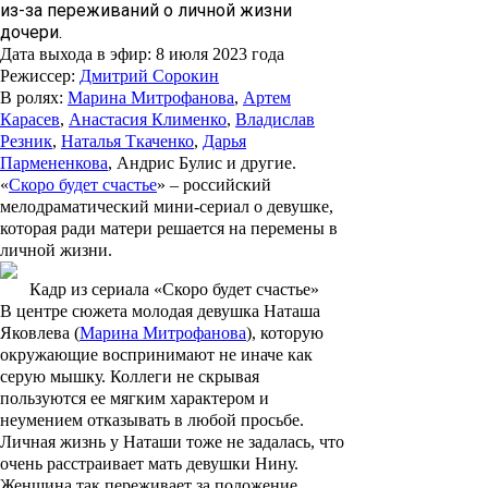
из-за переживаний о личной жизни
дочери.
Дата выхода в эфир
: 8 июля 2023 года
Режиссер
:
Дмитрий Сорокин
В ролях
:
Марина Митрофанова
,
Артем
Карасев
,
Анастасия Клименко
,
Владислав
Резник
,
Наталья Ткаченко
,
Дарья
Пармененкова
, Андрис Булис и другие.
«
Скоро будет счастье
» – российский
мелодраматический мини-сериал о девушке,
которая ради матери решается на перемены в
личной жизни.
Кадр из сериала «Скоро будет счастье»
В центре сюжета молодая девушка Наташа
Яковлева (
Марина Митрофанова
), которую
окружающие воспринимают не иначе как
серую мышку. Коллеги не скрывая
пользуются ее мягким характером и
неумением отказывать в любой просьбе.
Личная жизнь у Наташи тоже не задалась, что
очень расстраивает мать девушки Нину.
Женщина так переживает за положение