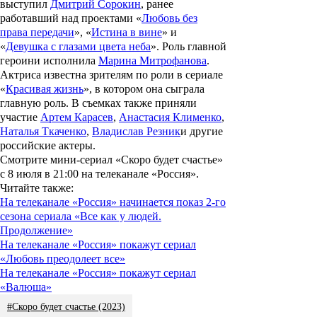
выступил
Дмитрий Сорокин
, ранее
работавший над проектами «
Любовь без
права передачи
», «
Истина в вине
» и
«
Девушка с глазами цвета неба
». Роль главной
героини исполнила
Марина Митрофанова
.
Актриса известна зрителям по роли в сериале
«
Красивая жизнь
», в котором она сыграла
главную роль. В съемках также приняли
участие
Артем Карасев
,
Анастасия Клименко
,
Наталья Ткаченко
,
Владислав Резник
и другие
российские актеры.
Смотрите мини-сериал «Скоро будет счастье»
с 8 июля в 21:00 на телеканале «Россия».
Читайте также
:
На телеканале «Россия» начинается показ 2-го
сезона сериала «Все как у людей.
Продолжение»
На телеканале «Россия» покажут сериал
«Любовь преодолеет все»
На телеканале «Россия» покажут сериал
«Валюша»
#Скоро будет счастье (2023)