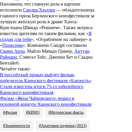
Напомним, что главную роль в картине
исполнила
Сандра Хюллер
— обладательница
главного приза Берлинского кинофестиваля за
лучшую женскую роль в драме Ханса-
Кристиана Шмида «Реквием». Также актриса
известна зрителям по таким фильмам, как «
Я
создан для тебя
», «Ограбление на лайнере» и
«
Проксима
». Компанию Сандре составили
Сванн Арло
,
Майло Мачадо Гранер
,
Антуан
Райнарц
,
Сэмюэл Тейс
,
Дженни Бет
и
Саадиа
Бентайеб
.
Читайте также:
В российский прокат выйдет фильм-
победитель Каннского фестиваля «Близость»
Стали известны итоги 75-го юбилейного
Каннского кинофестиваля
Фильм «Жена Чайковского» вошел в
основной конкурс Каннского кинофестиваля
#Фильм
#КИНО
#Интересные факты
#Знаменитости
#Анатомия падения (2023)