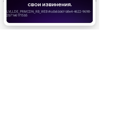
АО «Издательство СЕМЬ ДНЕЙ»
использует cookie
для
персонализации сервисов и удобства пользователей.
Вы можете запретить сохранение cookie в настройках
своего браузера.
Хорошо
Ожидаемые премьеры
Голодные игры: Рассвет Жатвы (2026)
19.11.2026
Последний богатырь. Колобок (2026)
13.08.2026
Битва моторов (2026)
08.10.2026
Волшебник Изумрудного города. Великий и
ужасный (2027)
01.01.2027
Дюна: Часть третья (2026)
18.12.2026
За кадром
Реклама