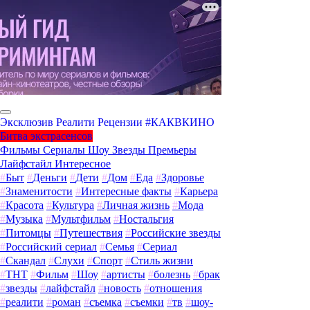
Эксклюзив
Реалити
Рецензии
#КАКВКИНО
Битва экстрасенсов
Фильмы
Сериалы
Шоу
Звезды
Премьеры
Лайфстайл
Интересное
#
Быт
#
Деньги
#
Дети
#
Дом
#
Еда
#
Здоровье
#
Знаменитости
#
Интересные факты
#
Карьера
#
Красота
#
Культура
#
Личная жизнь
#
Мода
#
Музыка
#
Мультфильм
#
Ностальгия
#
Питомцы
#
Путешествия
#
Российские звезды
#
Российский сериал
#
Семья
#
Сериал
#
Скандал
#
Слухи
#
Спорт
#
Стиль жизни
#
ТНТ
#
Фильм
#
Шоу
#
артисты
#
болезнь
#
брак
#
звезды
#
лайфстайл
#
новость
#
отношения
#
реалити
#
роман
#
съемка
#
съемки
#
тв
#
шоу-