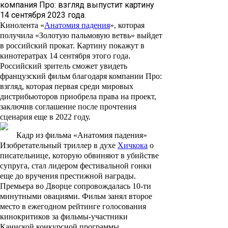
компания Про: взгляд выпустит картину
14 сентября 2023 года.
Кинолента «
Анатомия падения
», которая
получила «Золотую пальмовую ветвь» выйдет
в российский прокат. Картину покажут в
кинотератрах 14 сентября этого года.
Российский зритель сможет увидеть
французский фильм благодаря компании Про:
взгляд, которая первая среди мировых
дистрибьюторов приобрела права на проект,
заключив соглашение после прочтения
сценария еще в 2022 году.
Кадр из фильма «Анатомия падения»
Изобретательный триллер в духе
Хичкока
о
писательнице, которую обвиняют в убийстве
супруга, стал лидером фестивальной гонки
еще до вручения престижной награды.
Премьера во Дворце сопровождалась 10-ти
минутными овациями. Фильм занял второе
место в ежегодном рейтинге голосования
кинокритиков за фильмы-участники
Каннской конкурсной программы,