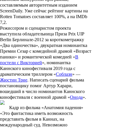
составляемым авторитетным изданием
ScreenDaily. Уже сейчас рейтинг картины на
Rotten Tomatoes составляет 100%, а на IMDb
7,2.
Режиссером и сценаристом проекта
выступила обладательница Приза Prix UIP
Berlin Берлинале-2012 за короткометражку
«
Два одиночества
», двукратная номинантка
Премии Сезар с комедийной драмой «
Возраст
паники
» и романтической комедией «
В
постели с Викторией
», номинантка
Каннского кинофестиваля 2019 года с
драматическим триллером «
Соблазн
» —
Жюстин Трие
. Написать сценарий фильма
постановщику помог
Артур Харари
,
вошедший в число номинантов Каннского
кинофестиваля с военной драмой «
Онода
».
Кадр из фильма «Анатомия падения»
«Это фантастика иметь возможность
представить фильм в Каннах, на
международный суд. Невозможно