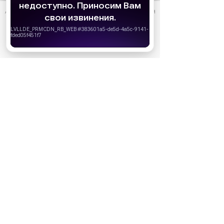
АО «Издательство СЕМЬ ДНЕЙ»
использует cookie
для
персонализации сервисов и удобства пользователей.
Вы можете запретить сохранение cookie в настройках
своего браузера.
Хорошо
Ожидаемые премьеры
Голодные игры: Рассвет Жатвы (2026)
19.11.2026
Последний богатырь. Колобок (2026)
13.08.2026
Битва моторов (2026)
08.10.2026
Волшебник Изумрудного города. Великий и
ужасный (2027)
01.01.2027
Дюна: Часть третья (2026)
18.12.2026
За кадром