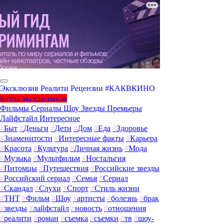
Эксклюзив
Реалити
Рецензии
#КАКВКИНО
Битва экстрасенсов
Фильмы
Сериалы
Шоу
Звезды
Премьеры
Лайфстайл
Интересное
#
Быт
#
Деньги
#
Дети
#
Дом
#
Еда
#
Здоровье
#
Знаменитости
#
Интересные факты
#
Карьера
#
Красота
#
Культура
#
Личная жизнь
#
Мода
#
Музыка
#
Мультфильм
#
Ностальгия
#
Питомцы
#
Путешествия
#
Российские звезды
#
Российский сериал
#
Семья
#
Сериал
#
Скандал
#
Слухи
#
Спорт
#
Стиль жизни
#
ТНТ
#
Фильм
#
Шоу
#
артисты
#
болезнь
#
брак
#
звезды
#
лайфстайл
#
новость
#
отношения
#
реалити
#
роман
#
съемка
#
съемки
#
тв
#
шоу-