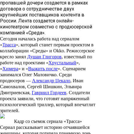
пропавшей дочери создается в рамках
договора о сотрудничестве двух
крупнейших поставщиков контента в
России. Лента создается онлайн-
кинотеатром совместно с продюсерской
компанией «Среда».
Сегодня началась работа над сериалом
«
Трасса
», который станет первым проектом в
коллаборации «Среды» и Okko. Режиссерское
кресло занял
Душан Глигоров
, известный по
работе над проектами «
Хрустальный
»,
«
Химера
» и «
Выжить после
». Сценарием
занимался
Олег Маловичко
. Среди
продюсеров —
Александр Цекало
,
Иван
Самохвалов
,
Сергей Шишкин
,
Эльвира
Дмитриевская
,
Гавриил Гордеев
. Создатели
проекта заявили, что готовят напряженный
психологический триллер, который впечатлит
зрителей.
Кадр со съемок сериала «Трасса»
Сериал рассказывает историю отчаявшейся
женщины, которая потеряла приемную дочь