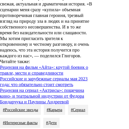
свежая, актуальная и драматичная история. «В
сценарии меня сразу «купила» объемная
противоречивая главная героиня, трезвый
взгляд на природу зла в людях и на принятие
собственного несовершенства. И в то же
время без назидательности или слащавости.
Мы хотим пригласить зрителя к
откровенному и честному разговору, и очень
надеюсь, что эта история получится про
каждого из нас», — поделился Глигоров.
Читайте также:
Рецензия на фильм «Айта»: крутой боевик о
травле, мести и справедливости
Российские и зарубежные сериалы мая 2023
года: что обязательно стоит смотреть
Рецензия на сериал «Актрисы»: пощечина
кино- и театральной индустрии от Федора
Бондарчука и Паулины Андреевой
#Российские звезды
#Карьера
#Сериал
#Интересные факты
#Дети