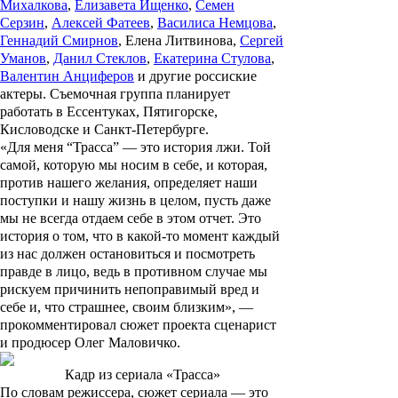
Михалкова
,
Елизавета Ищенко
,
Семен
Серзин
,
Алексей Фатеев
,
Василиса Немцова
,
Геннадий Смирнов
,
Елена Литвинова
,
Сергей
Уманов
,
Данил Стеклов
,
Екатерина Стулова
,
Валентин Анциферов
и другие россиские
актеры. Съемочная группа планирует
работать в Ессентуках, Пятигорске,
Кисловодске и Санкт-Петербурге.
«Для меня “Трасса” — это история лжи. Той
самой, которую мы носим в себе, и которая,
против нашего желания, определяет наши
поступки и нашу жизнь в целом, пусть даже
мы не всегда отдаем себе в этом отчет. Это
история о том, что в какой-то момент каждый
из нас должен остановиться и посмотреть
правде в лицо, ведь в противном случае мы
рискуем причинить непоправимый вред и
себе и, что страшнее, своим близким», —
прокомментировал сюжет проекта сценарист
и продюсер Олег Маловичко.
Кадр из сериала «Трасса»
По словам режиссера, сюжет сериала — это