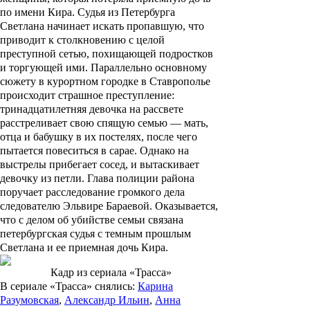
по имени
Кира
. Судья из Петербурга
Светлана
начинает искать пропавшую, что
приводит к столкновению с целой
преступной сетью, похищающей подростков
и торгующей ими. Параллельно основному
сюжету в курортном городке в Ставрополье
происходит страшное преступление:
тринадцатилетняя девочка на рассвете
расстреливает свою спящую семью — мать,
отца и бабушку в их постелях, после чего
пытается повеситься в сарае. Однако на
выстрелы прибегает сосед, и вытаскивает
девочку из петли. Глава полиции района
поручает расследование громкого дела
следователю
Эльвире Бараевой
. Оказывается,
что с делом об убийстве семьи связана
петербургская судья с темным прошлым
Светлана и ее приемная дочь Кира.
Кадр из сериала «Трасса»
В сериале «Трасса» снялись:
Карина
Разумовская
,
Александр Ильин
,
Анна