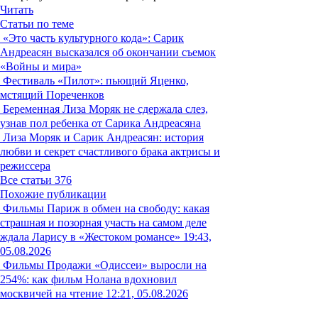
Читать
Статьи по теме
«Это часть культурного кода»: Сарик
Андреасян высказался об окончании съемок
«Войны и мира»
Фестиваль «Пилот»: пьющий Яценко,
мстящий Пореченков
Беременная Лиза Моряк не сдержала слез,
узнав пол ребенка от Сарика Андреасяна
Лиза Моряк и Сарик Андреасян: история
любви и секрет счастливого брака актрисы и
режиссера
Все статьи
376
Похожие публикации
Фильмы
Париж в обмен на свободу: какая
страшная и позорная участь на самом деле
ждала Ларису в «Жестоком романсе»
19:43,
05.08.2026
Фильмы
Продажи «Одиссеи» выросли на
254%: как фильм Нолана вдохновил
москвичей на чтение
12:21, 05.08.2026