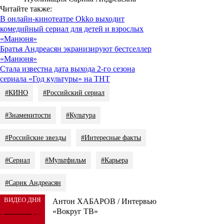
Читайте также:
В онлайн-кинотеатре Okko выходит
комедийный сериал для детей и взрослых
«Манюня»
Братья Андреасян экранизируют бестселлер
«Манюня»
Стала известна дата выхода 2-го сезона
сериала «Год культуры» на ТНТ
#КИНО
#Российский сериал
#Знаменитости
#Культура
#Российские звезды
#Интересные факты
#Сериал
#Мультфильм
#Карьера
#Сарик Андреасян
ВИДЕО ДНЯ
Антон ХАБАРОВ / Интервью
«Вокруг ТВ»