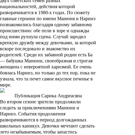
двух советских семей разных
национальностей, действия которой
разворачивается в 1980-х годах. По сюжету
главные героини по имени Манюня и Наринэ
познакомились благодаря одному забавному
происшествию: обе пели в хоре и однажды
под ними рухнула сцена. Случай зародил
крепкую дружбу между девочками, за которой
вскоре последовало и знакомство их
родителей. Среди их забавной родни есть Ба
— бабушка Манюни, своеобразная и строгая
женщина с невероятной харизмой. Ее очень
боялась Наринэ, но только до тех пор, пока не
узнала, что та печет самое вкусное печенье в
мире.
Публикация Сарика Андреасяна
Во втором сезоне зрители продолжили
следить за приключениями Манюни и
Наринэ. События продолжения
разворачиваются в период долгожданных
школьных каникул. Девочки мечтают сделать
лето незабываемым, чтобы запастись