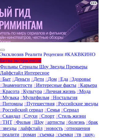
Эксклюзив
Реалити
Рецензии
#КАКВКИНО
Битва экстрасенсов
Фильмы
Сериалы
Шоу
Звезды
Премьеры
Лайфстайл
Интересное
#
Быт
#
Деньги
#
Дети
#
Дом
#
Еда
#
Здоровье
#
Знаменитости
#
Интересные факты
#
Карьера
#
Красота
#
Культура
#
Личная жизнь
#
Мода
#
Музыка
#
Мультфильм
#
Ностальгия
#
Питомцы
#
Путешествия
#
Российские звезды
#
Российский сериал
#
Семья
#
Сериал
#
Скандал
#
Слухи
#
Спорт
#
Стиль жизни
#
ТНТ
#
Фильм
#
Шоу
#
артисты
#
болезнь
#
брак
#
звезды
#
лайфстайл
#
новость
#
отношения
#
реалити
#
роман
#
съемка
#
съемки
#
тв
#
шоу-