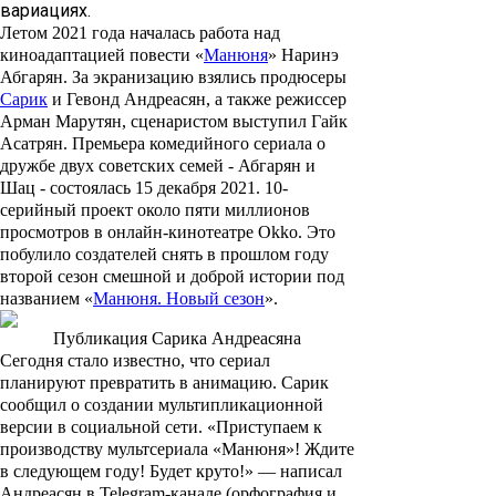
вариациях.
Летом 2021 года началась работа над
киноадаптацией повести «
Манюня
»
Наринэ
Абгарян
. За экранизацию взялись продюсеры
Сарик
и
Гевонд Андреасян
, а также режиссер
Арман Марутян
, сценаристом выступил
Гайк
Асатрян
. Премьера комедийного сериала о
дружбе двух советских семей -
Абгарян
и
Шац -
состоялась 15 декабря 2021. 10-
серийный проект около пяти миллионов
просмотров в онлайн-кинотеатре Okko. Это
побулило создателей снять в прошлом году
второй сезон смешной и доброй истории под
названием «
Манюня. Новый сезон
».
Публикация Сарика Андреасяна
Сегодня стало известно, что сериал
планируют превратить в анимацию. Сарик
сообщил о создании мультипликационной
версии в социальной сети. «Приступаем к
производству мультсериала «Манюня»! Ждите
в следующем году! Будет круто!» — написал
Андреасян в Telegram-канале
(орфография и