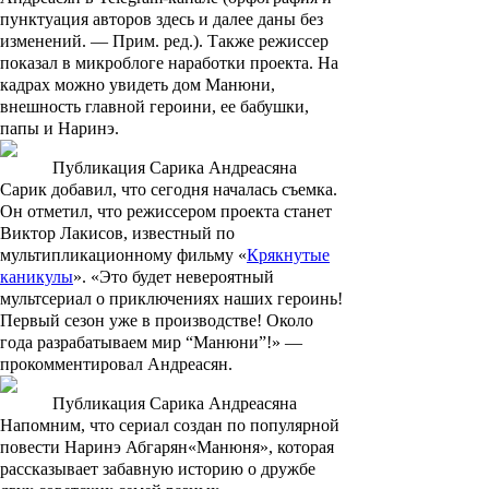
пунктуация авторов здесь и далее даны без
изменений. —
Прим
.
ред
.)
. Также режиссер
показал в микроблоге наработки проекта. На
кадрах можно увидеть дом Манюни,
внешность главной героини, ее бабушки,
папы и Наринэ.
Публикация Сарика Андреасяна
Сарик добавил, что сегодня началась съемка.
Он отметил, что режиссером проекта станет
Виктор Лакисов
, известный по
мультипликационному фильму «
Крякнутые
каникулы
». «Это будет невероятный
мультсериал о приключениях наших героинь!
Первый сезон уже в производстве! Около
года разрабатываем мир “Манюни”!» —
прокомментировал Андреасян.
Публикация Сарика Андреасяна
Напомним, что сериал создан по популярной
повести
Наринэ Абгарян
«Манюня», которая
рассказывает забавную историю о дружбе