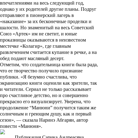
впечатлениями на весь следующий год,
однако у их родителей другие планы. Подруг
отправляют в пионерский лагерь в
«наказание» за их бесконечные проделки и
шалости. Но знаменитый на весь Советский
Союз «Артек» им не светит, и юные
проказницы оказываются в неизвестном
местечке «Колагир», где главным
развлечением считается купание в речке, а на
обед подают масляный десерт.
Отметим, что создательница книги была рада,
что ее творчество получило признание
публики. «Я безумно счастлива, что
экранизацию книги оценили как зрители, так
и читатели. Сериал не только рассказывает
про счастливое детство, но и совершенно
прекрасно его визуализирует. Уверена, что
продолжение “Манюни” получится таким же
солнечным и греющим душу, как и первый
сезон», — сказала Наринэ Абгарян, автор
повести «Манюня».
Публикация Сарика Андреасяна