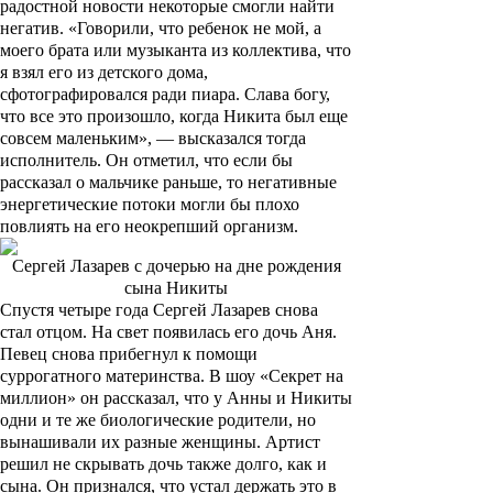
радостной новости некоторые смогли найти
негатив. «Говорили, что ребенок не мой, а
моего брата или музыканта из коллектива, что
я взял его из детского дома,
сфотографировался ради пиара. Слава богу,
что все это произошло, когда Никита был еще
совсем маленьким», — высказался тогда
исполнитель. Он отметил, что если бы
рассказал о мальчике раньше, то негативные
энергетические потоки могли бы плохо
повлиять на его неокрепший организм.
Сергей Лазарев с дочерью на дне рождения
сына Никиты
Спустя четыре года Сергей Лазарев снова
стал отцом. На свет появилась его дочь Аня.
Певец снова прибегнул к помощи
суррогатного материнства. В шоу «Секрет на
миллион» он рассказал, что у Анны и Никиты
одни и те же биологические родители, но
вынашивали их разные женщины. Артист
решил не скрывать дочь также долго, как и
сына. Он признался, что устал держать это в