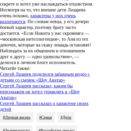
секрете и хотел уже наслаждаться отцовством.
Несмотря на то, что внешне дети Лазарева
очень похожи,
характеры у них очень
различаются
. По словам певца, у его дочери
боевой характер, поэтому брату часто
достается. «Если Никита у нас скромняга —
«московская интеллигенция», то Аня из тех
девочек, которые на скаку лошадь остановят!
Наблюдать за их общением и отношением
друг к другу — одно удовольствие», —
делился в личном блоге исполнитель.
Читатйе также:
Сергей Лазарев поделился забавным видео с
детьми со съемок «Шоу Аватар»
Сергей Лазарев рассказал, каким бы
персонажем он хотел управлять в «Шоу
Аватар»
Сергей Лазарев рассказал о характере своих
детей
#Личная жизнь
#Семья
#Дети
#Знаменитости
#Российские звезды