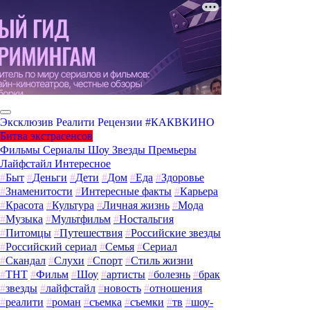
Эксклюзив
Реалити
Рецензии
#КАКВКИНО
Битва экстрасенсов
Фильмы
Сериалы
Шоу
Звезды
Премьеры
Лайфстайл
Интересное
#
Быт
#
Деньги
#
Дети
#
Дом
#
Еда
#
Здоровье
#
Знаменитости
#
Интересные факты
#
Карьера
#
Красота
#
Культура
#
Личная жизнь
#
Мода
#
Музыка
#
Мультфильм
#
Ностальгия
#
Питомцы
#
Путешествия
#
Российские звезды
#
Российский сериал
#
Семья
#
Сериал
#
Скандал
#
Слухи
#
Спорт
#
Стиль жизни
#
ТНТ
#
Фильм
#
Шоу
#
артисты
#
болезнь
#
брак
#
звезды
#
лайфстайл
#
новость
#
отношения
#
реалити
#
роман
#
съемка
#
съемки
#
тв
#
шоу-