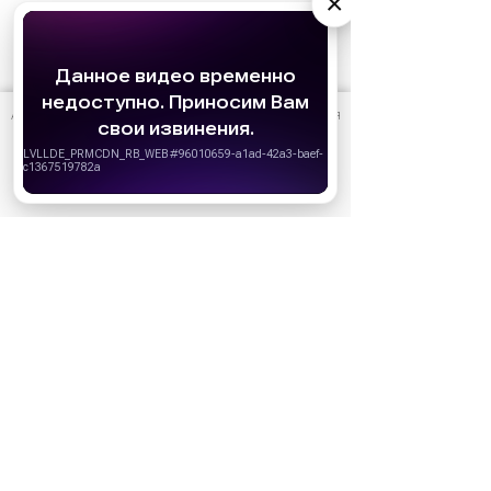
×
АО «Издательство СЕМЬ ДНЕЙ»
использует cookie
для
персонализации сервисов и удобства пользователей.
Вы можете запретить сохранение cookie в настройках
своего браузера.
Хорошо
Ожидаемые премьеры
Голодные игры: Рассвет Жатвы (2026)
19.11.2026
Последний богатырь. Колобок (2026)
13.08.2026
Битва моторов (2026)
08.10.2026
Волшебник Изумрудного города. Великий и