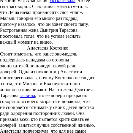
В конце мая Анастасия
рассказывала
, что ее
сын заговорил. Счастливая мама отметила,
что Леша начал произносить слог «пап».
Малыш говорил его много раз подряд,
поэтому казалось, что он зовет своего папу.
Растроганная жена Дмитрия Тарасова
посетовала тогда, что не успела заснять
важный момент на видео.
Анастасия Костенко
Стоит отметить, что ранее экс-модель
подверглась нападкам со стороны
злопыхателей по поводу плохой речи
дочерей. Одна из поклонниц Анастасии
поинтересовалась, почему Костенко не следит
за тем, что Милана и Ева недостаточно
хорошо разговаривают. На это жена Дмитрия
Тарасова
заявила
, что ее дочери прекрасно
говорят для своего возраста и добавила, что
не собирается отнимать у своих детей детство
ради одобрения посторонних людей. Она
призвала всех, кто пытается критиковать ее
дочерей, заняться лучше собственной жизнью.
Анастасия подчеркнула, что для нее самое