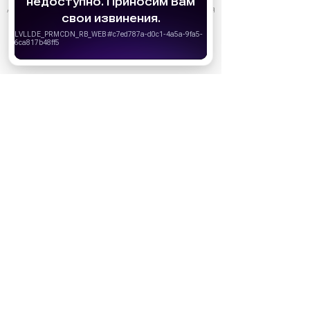
АО «Издательство СЕМЬ ДНЕЙ»
использует cookie
для
персонализации сервисов и удобства пользователей.
Вы можете запретить сохранение cookie в настройках
своего браузера.
Хорошо
Ожидаемые премьеры
Голодные игры: Рассвет Жатвы (2026)
19.11.2026
Последний богатырь. Колобок (2026)
13.08.2026
Битва моторов (2026)
08.10.2026
Волшебник Изумрудного города. Великий и
ужасный (2027)
01.01.2027
Дюна: Часть третья (2026)
18.12.2026
За кадром
Реклама