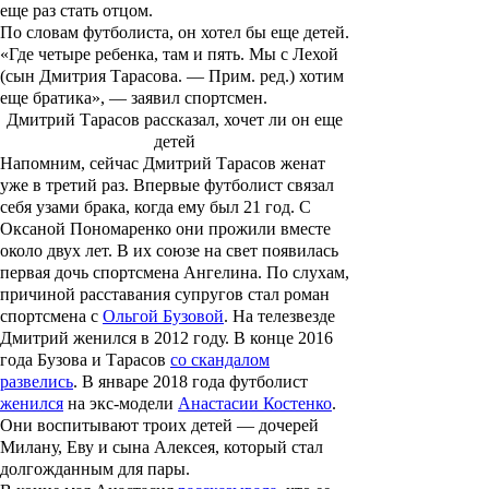
еще раз стать отцом.
По словам футболиста, он хотел бы еще детей.
«Где четыре ребенка, там и пять. Мы с Лехой
(сын Дмитрия Тарасова. —
Прим. ред.
) хотим
еще братика», — заявил спортсмен.
Дмитрий Тарасов рассказал, хочет ли он еще
детей
Напомним, сейчас Дмитрий Тарасов женат
уже в третий раз. Впервые футболист связал
себя узами брака, когда ему был 21 год. С
Оксаной Пономаренко
они прожили вместе
около двух лет. В их союзе на свет появилась
первая дочь спортсмена Ангелина. По слухам,
причиной расставания супругов стал роман
спортсмена с
Ольгой Бузовой
. На телезвезде
Дмитрий женился в 2012 году. В конце 2016
года Бузова и Тарасов
со скандалом
развелись
. В январе 2018 года футболист
женился
на экс-модели
Анастасии Костенко
.
Они воспитывают троих детей — дочерей
Милану
,
Еву
и сына
Алексея
, который стал
долгожданным для пары.