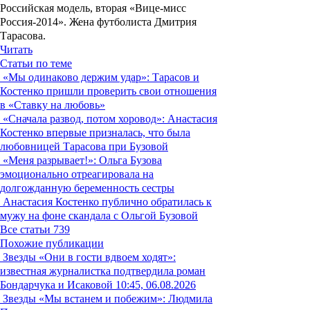
Российская модель, вторая «Вице-мисс
Россия-2014». Жена футболиста Дмитрия
Тарасова.
Читать
Статьи по теме
«Мы одинаково держим удар»: Тарасов и
Костенко пришли проверить свои отношения
в «Ставку на любовь»
«Сначала развод, потом хоровод»: Анастасия
Костенко впервые призналась, что была
любовницей Тарасова при Бузовой
«Меня разрывает!»: Ольга Бузова
эмоционально отреагировала на
долгожданную беременность сестры
Анастасия Костенко публично обратилась к
мужу на фоне скандала с Ольгой Бузовой
Все статьи
739
Похожие публикации
Звезды
«Они в гости вдвоем ходят»:
известная журналистка подтвердила роман
Бондарчука и Исаковой
10:45, 06.08.2026
Звезды
«Мы встанем и побежим»: Людмила