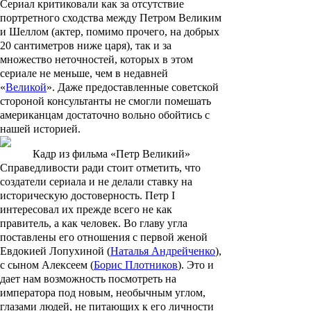
Сериал критиковали как за отсутствие
портретного сходства между Петром Великим
и Шеллом (актер, помимо прочего, на добрых
20 сантиметров ниже царя), так и за
множество неточностей, которых в этом
сериале не меньше, чем в недавней
«
Великой
». Даже предоставленные советской
стороной консультанты не смогли помешать
американцам достаточно вольно обойтись с
нашей историей.
Кадр из фильма «Петр Великий»
Справедливости ради стоит отметить, что
создатели сериала и не делали ставку на
историческую достоверность. Петр I
интересовал их прежде всего не как
правитель, а как человек. Во главу угла
поставлены его отношения с первой женой
Евдокией Лопухиной
(
Наталья Андрейченко
),
с сыном
Алексеем
(
Борис Плотников
). Это и
дает нам возможность посмотреть на
императора под новым, необычным углом,
глазами людей, не питающих к его личности