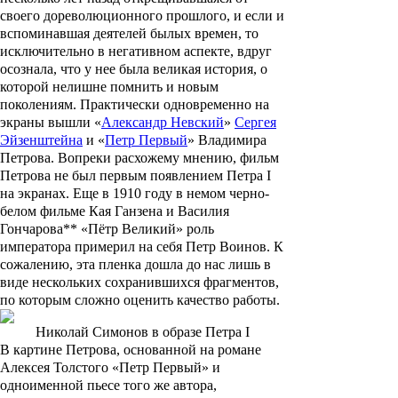
своего дореволюционного прошлого, и если и
вспоминавшая деятелей былых времен, то
исключительно в негативном аспекте, вдруг
осознала, что у нее была великая история, о
которой нелишне помнить и новым
поколениям. Практически одновременно на
экраны вышли
«
Александр Невский
»
Сергея
Эйзенштейна
и
«
Петр Первый
»
Владимира
Петрова
. Вопреки расхожему мнению, фильм
Петрова не был первым появлением
Петра I
на экранах. Еще в 1910 году в немом черно-
белом фильме
Кая Ганзена
и
Василия
Гончарова**
«
Пётр Великий
» роль
императора примерил на себя
Петр Воинов
. К
сожалению, эта пленка дошла до нас лишь в
виде нескольких сохранившихся фрагментов,
по которым сложно оценить качество работы.
Николай Симонов в образе Петра I
В картине Петрова, основанной на романе
Алексея Толстого
«Петр Первый» и
одноименной пьесе того же автора,