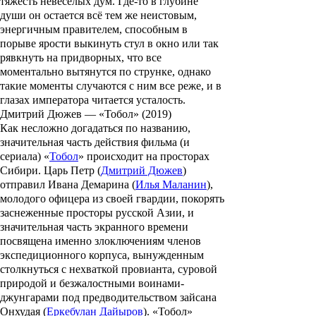
тяжесть невеселых дум. Где-то в глубине
души он остается всё тем же неистовым,
энергичным правителем, способным в
порыве ярости выкинуть стул в окно или так
рявкнуть на придворных, что все
моментально вытянутся по струнке, однако
такие моменты случаются с ним все реже, и в
глазах императора читается усталость.
Дмитрий Дюжев — «Тобол» (2019)
Как несложно догадаться по названию,
значительная часть действия фильма (и
сериала) «
Тобол
» происходит на просторах
Сибири. Царь Петр (
Дмитрий Дюжев
)
отправил
Ивана Демарина
(
Илья Маланин
),
молодого офицера из своей гвардии, покорять
заснеженные просторы русской Азии, и
значительная часть экранного времени
посвящена именно злоключениям членов
экспедиционного корпуса, вынужденным
столкнуться с нехваткой провианта, суровой
природой и безжалостными воинами-
джунгарами под предводительством зайсана
Онхудая (
Еркебулан Дайыров
). «Тобол»