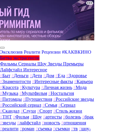
Эксклюзив
Реалити
Рецензии
#КАКВКИНО
Битва экстрасенсов
Фильмы
Сериалы
Шоу
Звезды
Премьеры
Лайфстайл
Интересное
#
Быт
#
Деньги
#
Дети
#
Дом
#
Еда
#
Здоровье
#
Знаменитости
#
Интересные факты
#
Карьера
#
Красота
#
Культура
#
Личная жизнь
#
Мода
#
Музыка
#
Мультфильм
#
Ностальгия
#
Питомцы
#
Путешествия
#
Российские звезды
#
Российский сериал
#
Семья
#
Сериал
#
Скандал
#
Слухи
#
Спорт
#
Стиль жизни
#
ТНТ
#
Фильм
#
Шоу
#
артисты
#
болезнь
#
брак
#
звезды
#
лайфстайл
#
новость
#
отношения
#
реалити
#
роман
#
съемка
#
съемки
#
тв
#
шоу-