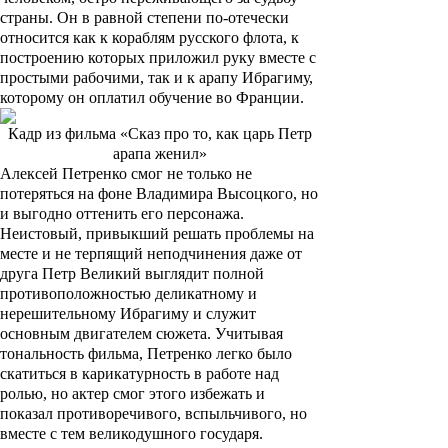
страны. Он в равной степени по-отечески
относится как к кораблям русского флота, к
построению которых приложил руку вместе с
простыми рабочими, так и к арапу Ибрагиму,
которому он оплатил обучение во Франции.
Кадр из фильма «Сказ про то, как царь Петр
арапа женил»
Алексей Петренко смог не только не
потеряться на фоне Владимира Высоцкого, но
и выгодно оттенить его персонажа.
Неистовый, привыкший решать проблемы на
месте и не терпящий неподчинения даже от
друга Петр Великий выглядит полной
противоположностью деликатному и
нерешительному Ибрагиму и служит
основным двигателем сюжета. Учитывая
тональность фильма, Петренко легко было
скатиться в карикатурность в работе над
ролью, но актер смог этого избежать и
показал противоречивого, вспыльчивого, но
вместе с тем великодушного государя.