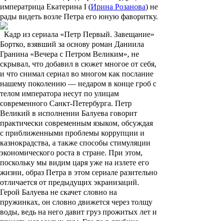
императрица Екатерина I (
Ирина Розанова
) не
рады видеть возле Петра его юную фаворитку.
Кадр из сериала «Петр Первый. Завещание»
Бортко, взявший за основу роман Даниила
Гранина
«Вечера с Петром Великим», не
скрывал, что добавил в сюжет многое от себя,
и что снимал сериал во многом как послание
нашему поколению — недаром в конце гроб с
телом императора несут по улицам
современного Санкт-Петербурга. Петр
Великий в исполнении Балуева говорит
практически современным языком, обсуждая
с приближенными проблемы коррупции и
казнокрадства, а также способы стимуляции
экономического роста в стране. При этом,
поскольку мы видим царя уже на излете его
жизни, образ Петра в этом сериале разительно
отличается от предыдущих экранизаций.
Герой Балуева не скачет словно на
пружинках, он словно движется через толщу
воды, ведь на него давит груз прожитых лет и