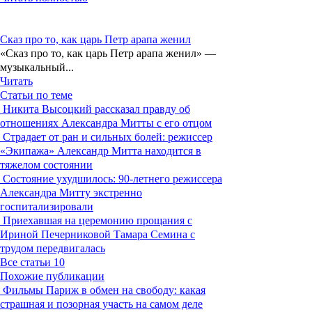
Сказ про то, как царь Петр арапа женил
«Сказ про то, как царь Петр арапа женил» —
музыкальный...
Читать
Статьи по теме
Никита Высоцкий рассказал правду об
отношениях Александра Митты с его отцом
Страдает от ран и сильных болей: режиссер
«Экипажа» Александр Митта находится в
тяжелом состоянии
Состояние ухудшилось: 90-летнего режиссера
Александра Митту экстренно
госпитализировали
Приехавшая на церемонию прощания с
Ириной Печерниковой Тамара Семина с
трудом передвигалась
Все статьи
10
Похожие публикации
Фильмы
Париж в обмен на свободу: какая
страшная и позорная участь на самом деле