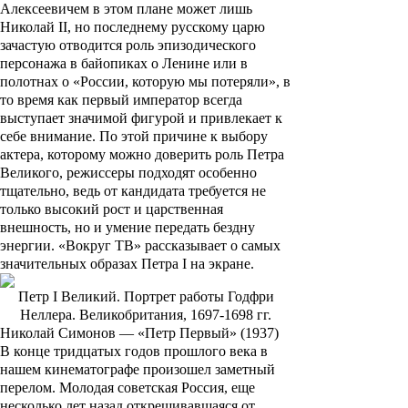
Алексеевичем в этом плане может лишь
Николай II
, но последнему русскому царю
зачастую отводится роль эпизодического
персонажа в байопиках о
Ленине
или в
полотнах о «России, которую мы потеряли», в
то время как первый император всегда
выступает значимой фигурой и привлекает к
себе внимание. По этой причине к выбору
актера, которому можно доверить роль Петра
Великого, режиссеры подходят особенно
тщательно, ведь от кандидата требуется не
только высокий рост и царственная
внешность, но и умение передать бездну
энергии. «Вокруг ТВ» рассказывает о самых
значительных образах Петра I на экране.
Петр I Великий. Портрет работы Годфри
Неллера. Великобритания, 1697-1698 гг.
Николай Симонов — «Петр Первый» (1937)
В конце тридцатых годов прошлого века в
нашем кинематографе произошел заметный
перелом. Молодая советская Россия, еще
несколько лет назад открещивавшаяся от