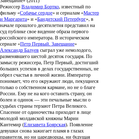
Завещание» (2011)
Режиссер
Владимир Бортко
, известный по
фильму «
Собачье сердце
» и сериалам «
Мастер
и Маргарита
» и «
Бандитский Петербург
», в
начале прошлого десятилетия представил на
суд публике свое видение образа первого
российского императора. В историческом
сериале «
Петр Первый. Завещание
»
Александр Балуев
сыграл уже немолодого,
разменявшего шестой десяток государя. По
замыслу режиссера, Петр Первый, достигший
больших успехов в делах государственных, не
обрел счастья в личной жизни. Император
понимает, что его окружают люди, пекущиеся
только о собственном кармане, но не о благе
России. Ему не на кого оставить страну, он
болен и одинок — эти печальные мысли о
судьбах страны терзают Петра Великого.
Спасение от одиночества приходит в лице
молодой молдавской княжны
Марии
Кантемир
(
Елизавета Боярская
). Появление
девушки снова зажигает пламя в глазах
правителя, но ни царедворцы, ни будущая