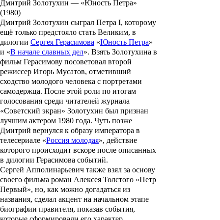
Дмитрий Золотухин — «Юность Петра»
(1980)
Дмитрий Золотухин
сыграл Петра I, которому
ещё только предстояло стать Великим, в
дилогии
Сергея Герасимова
«
Юность Петра
»
и «
В начале славных дел
». Взять Золотухина в
фильм Герасимову посоветовал второй
режиссер
Игорь Мусатов
, отметивший
сходство молодого человека с портретами
самодержца. После этой роли по итогам
голосования среди читателей журнала
«Советский экран» Золотухин был признан
лучшим актером 1980 года. Чуть позже
Дмитрий вернулся к образу императора в
телесериале «
Россия молодая
», действие
которого происходит вскоре после описанных
в дилогии Герасимова событий.
Сергей Апполинарьевич также взял за основу
своего фильма роман Алексея Толстого «Петр
Первый», но, как можно догадаться из
названия, сделал акцент на начальном этапе
биографии правителя, показав события,
которые сформировали его характер.