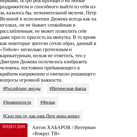
нервами, остро реагирующего на любые
раздражители и способного выйти из себя из-
за, казалось бы, незначительной мелочи. Петр
Великий в исполнении Дюжева всегда как на
иголках, он не бывает спокойным и
расслабленным, не может позволить себе
даже просто присесть на минутку. В то время
как некоторые зрители сочли образ, данный в
«Тоболе» несколько гротескным и
карикатурным, нельзя не отметить, что у
Дмитрия Дюжева получилось изобразить
человека, постоянно пребывающего в
крайнем напряжении и ежечасно решающего
вопросы огромной важности.
#Российские звезды
#Интересные факты
#Знаменитости
#Фильм
#Сказ про то, как царь Петр арапа женил
ВИДЕО ДНЯ
Антон ХАБАРОВ / Интервью
«Вокруг ТВ»