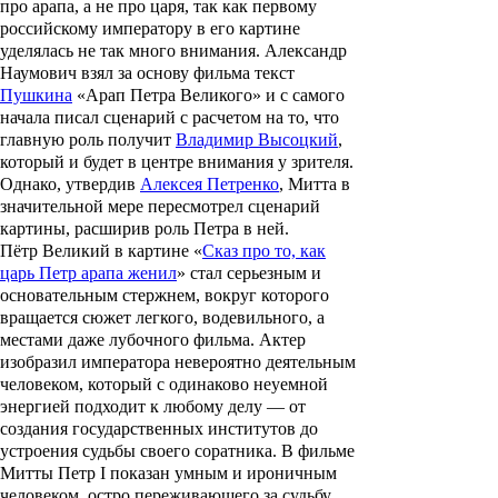
про арапа, а не про царя, так как первому
российскому императору в его картине
уделялась не так много внимания. Александр
Наумович взял за основу фильма текст
Пушкина
«Арап Петра Великого» и с самого
начала писал сценарий с расчетом на то, что
главную роль получит
Владимир Высоцкий
,
который и будет в центре внимания у зрителя.
Однако, утвердив
Алексея Петренко
, Митта в
значительной мере пересмотрел сценарий
картины, расширив роль Петра в ней.
Пётр Великий в картине «
Сказ про то, как
царь Петр арапа женил
» стал серьезным и
основательным стержнем, вокруг которого
вращается сюжет легкого, водевильного, а
местами даже лубочного фильма. Актер
изобразил императора невероятно деятельным
человеком, который с одинаково неуемной
энергией подходит к любому делу
—
от
создания государственных институтов до
устроения судьбы своего соратника. В фильме
Митты Петр I показан умным и ироничным
человеком, остро переживающего за судьбу