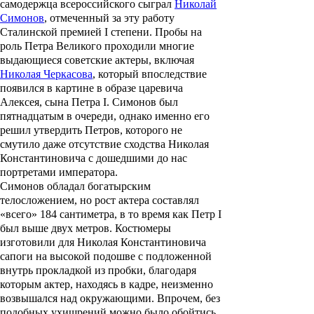
самодержца всероссийского сыграл
Николай
Симонов
, отмеченный за эту работу
Сталинской премией I степени. Пробы на
роль
Петра Великого
проходили многие
выдающиеся советские актеры, включая
Николая Черкасова
, который впоследствие
появился в картине в образе царевича
Алексея
, сына Петра I. Симонов был
пятнадцатым в очереди, однако именно его
решил утвердить Петров, которого не
смутило даже отсутствие сходства Николая
Константиновича с дошедшими до нас
портретами императора.
Симонов обладал богатырским
телосложением, но рост актера составлял
«всего» 184 сантиметра, в то время как Петр I
был выше двух метров. Костюмеры
изготовили для Николая Константиновича
сапоги на высокой подошве с подложенной
внутрь прокладкой из пробки, благодаря
которым актер, находясь в кадре, неизменно
возвышался над окружающими. Впрочем, без
подобных ухищрений можно было обойтись,