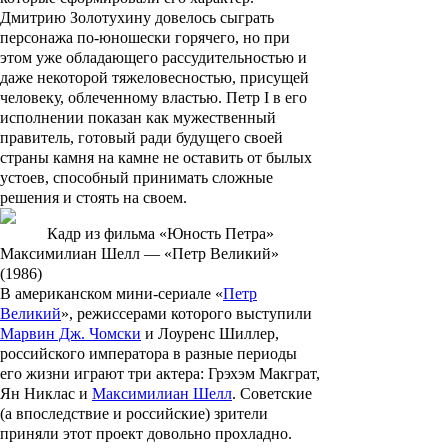
Дмитрию Золотухину довелось сыграть
персонажа по-юношески горячего, но при
этом уже обладающего рассудительностью и
даже некоторой тяжеловесностью, присущей
человеку, облеченному властью. Петр I в его
исполнении показан как мужественный
правитель, готовый ради будущего своей
страны камня на камне не оставить от былых
устоев, способный принимать сложные
решения и стоять на своем.
Кадр из фильма «Юность Петра»
Максимилиан Шелл — «Петр Великий»
(1986)
В американском мини-сериале «
Петр
Великий
», режиссерами которого выступили
Марвин Дж. Чомски
и
Лоуренс Шиллер
,
российского императора в разные периоды
его жизни играют три актера:
Грэхэм Макграт
,
Ян Никлас
и
Максимилиан Шелл
. Советские
(а впоследствие и российские) зрители
приняли этот проект довольно прохладно.