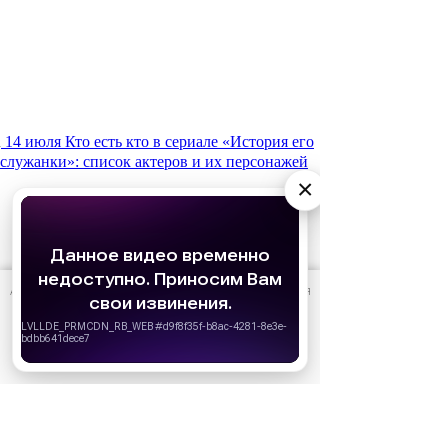
14 июля
Кто есть кто в сериале «История его
служанки»: список актеров и их персонажей
×
АО «Издательство СЕМЬ ДНЕЙ»
использует cookie
для
персонализации сервисов и удобства пользователей.
Вы можете запретить сохранение cookie в настройках
своего браузера.
Хорошо
5 июля
Свадебный сезон: 10 самых стильных
невест из культовых сериалов