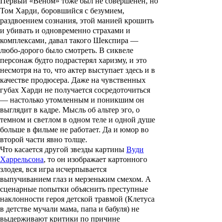
Первый «Веном» тоже был не совершенен, но
Том Харди, боровшийся с безумием,
раздвоением сознания, этой манией крошить
и убивать и одновременно страхами и
комплексами, давал такого Шекспира —
любо-дорого было смотреть. В сиквеле
персонаж будто подрастерял харизму, и это
несмотря на то, что актер выступает здесь и в
качестве продюсера. Даже на чувственных
губах Харди не получается сосредоточиться
— настолько утомленным и поникшим он
выглядит в кадре. Мысль об альтер эго, о
темном и светлом в одном теле и одной душе
больше в фильме не работает. Да и юмор во
второй части явно толще.
Что касается другой звезды картины
Вуди
Харрельсона
, то он изображает картонного
злодея, вся игра исчерпывается
выпучиванием глаз и мерзеньким смехом. А
сценарные попытки объяснить преступные
наклонности героя детской травмой (Клетуса
в детстве мучали мама, папа и бабуля) не
выдерживают критики по причине