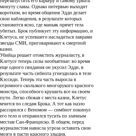
перезапустить его карьеру и самому урвать
минуту славы. Однако интервью выходит
коротким, во время общения Эдди делает
свои наблюдения, в результате которых
становится ясно, где маньяк прячет тела
убитых. Брок публикует эту информацию, и
Клетуса, не успевшего насладиться лаврами
звезды СМИ, приговаривают к смертной
казни.
Убийца решает отомстить журналисту, в
Клетусе теперь силы необъятные: во время
еще одного свидания он укусил Эдди, в
результате часть сибиота угнездилась в теле
Кэссиди. Теперь эта часть выросла в
огромного скользкого многорукого красного
монстра, способного крушить все на своем
пути. Легко сбежав с места казни, Клетус
мчится по следам Брока. А тот как назло
рассорился с Веномом — симбиот покинул
его тело и отправился тусить по злачным
местам Сан-Франциско. В общем, перед
журналистом нависла угроза оставить свои
мозги в пасти красного злыдня.