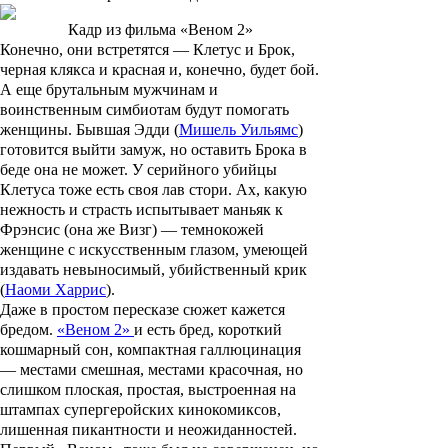
Кадр из фильма «Веном 2»
Конечно, они встретятся — Клетус и Брок,
черная клякса и красная и, конечно, будет бой.
А еще брутальным мужчинам и
воинственным симбиотам будут помогать
женщины. Бывшая Эдди (
Мишель Уильямс
)
готовится выйти замуж, но оставить Брока в
беде она не может. У серийного убийцы
Клетуса тоже есть своя лав стори. Ах, какую
нежность и страсть испытывает маньяк к
Фрэнсис (она же Визг) — темнокожей
женщине с искусственным глазом, умеющей
издавать невыносимый, убийственный крик
(
Наоми Харрис
).
Даже в простом пересказе сюжет кажется
бредом.
«Веном 2»
и есть бред, короткий
кошмарный сон, компактная галлюцинация
— местами смешная, местами красочная, но
слишком плоская, простая, выстроенная на
штампах супергеройских кинокомиксов,
лишенная пикантности и неожиданностей.