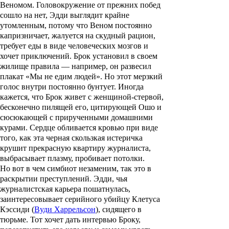
Веномом. Головокружение от прежних побед
сошло на нет, Эдди выглядит крайне
утомленным, потому что Веном постоянно
капризничает, жалуется на скудный рацион,
требует еды в виде человеческих мозгов и
хочет приключений. Брок установил в своем
жилище правила — например, он развесил
плакат «Мы не едим людей». Но этот мерзкий
голос внутри постоянно бунтует. Иногда
кажется, что Брок живет с женщиной-стервой,
бесконечно пилящей его, цитирующей Ошо и
сюсюкающей с прирученными домашними
курами. Сердце обливается кровью при виде
того, как эта черная скользкая истеричка
крушит прекрасную квартиру журналиста,
выбрасывает плазму, пробивает потолки.
Но вот в чем симбиот незаменим, так это в
раскрытии преступлений. Эдди, чья
журналистская карьера пошатнулась,
заинтересовывает серийного убийцу Клетуса
Кэссиди (
Вуди Харрельсон
), сидящего в
тюрьме. Тот хочет дать интервью Броку,