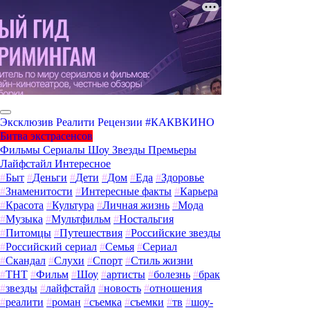
Эксклюзив
Реалити
Рецензии
#КАКВКИНО
Битва экстрасенсов
Фильмы
Сериалы
Шоу
Звезды
Премьеры
Лайфстайл
Интересное
#
Быт
#
Деньги
#
Дети
#
Дом
#
Еда
#
Здоровье
#
Знаменитости
#
Интересные факты
#
Карьера
#
Красота
#
Культура
#
Личная жизнь
#
Мода
#
Музыка
#
Мультфильм
#
Ностальгия
#
Питомцы
#
Путешествия
#
Российские звезды
#
Российский сериал
#
Семья
#
Сериал
#
Скандал
#
Слухи
#
Спорт
#
Стиль жизни
#
ТНТ
#
Фильм
#
Шоу
#
артисты
#
болезнь
#
брак
#
звезды
#
лайфстайл
#
новость
#
отношения
#
реалити
#
роман
#
съемка
#
съемки
#
тв
#
шоу-