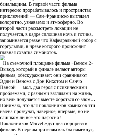
банальщины. В первой части фильма
интересно прорабатывалось и пространство
приключений — Сан-Франциско выглядел
колоритно, узнаваемо и атмосферно. Во
второй части рассмотреть локации не
получается, в кадре сплошная ночь и готика,
запоминается разве что Кафедральный собор с
горгульями, в чреве которого происходит
главная схватка симбиотов.
На съемочной площадке фильма «Веном 2»
Вывод, который в финале делают авторы
фильма, обескураживает: они сравнивают
Эдди и Венома с Дон Кихотом и Санчо
Пансой — мол, два героя с психическими
проблемами, с разными взглядами на жизнь,
но ведь получается вместе бороться со злом…
Понимаю, что для поклонников комиксов эти
имена прозвучат, наверное, впервые, но не
слишком ли все это пафосно?
Поклонников Marvel ждут два сюрприза в
финале. В первом зрителям как бы намекнут,