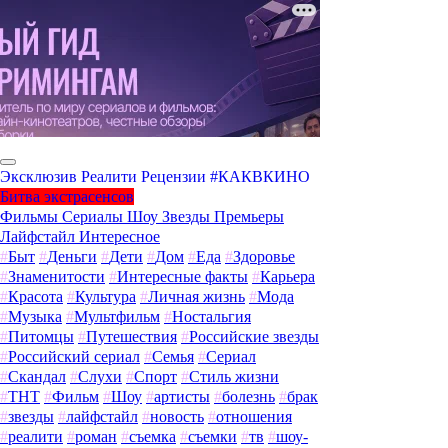
Эксклюзив
Реалити
Рецензии
#КАКВКИНО
Битва экстрасенсов
Фильмы
Сериалы
Шоу
Звезды
Премьеры
Лайфстайл
Интересное
#
Быт
#
Деньги
#
Дети
#
Дом
#
Еда
#
Здоровье
#
Знаменитости
#
Интересные факты
#
Карьера
#
Красота
#
Культура
#
Личная жизнь
#
Мода
#
Музыка
#
Мультфильм
#
Ностальгия
#
Питомцы
#
Путешествия
#
Российские звезды
#
Российский сериал
#
Семья
#
Сериал
#
Скандал
#
Слухи
#
Спорт
#
Стиль жизни
#
ТНТ
#
Фильм
#
Шоу
#
артисты
#
болезнь
#
брак
#
звезды
#
лайфстайл
#
новость
#
отношения
#
реалити
#
роман
#
съемка
#
съемки
#
тв
#
шоу-