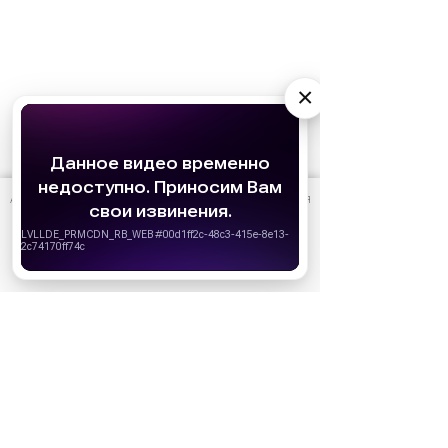
×
АО «Издательство СЕМЬ ДНЕЙ»
использует cookie
для
персонализации сервисов и удобства пользователей.
Вы можете запретить сохранение cookie в настройках
своего браузера.
Хорошо
Ожидаемые премьеры
Голодные игры: Рассвет Жатвы (2026)
19.11.2026
Последний богатырь. Колобок (2026)
13.08.2026
Битва моторов (2026)
08.10.2026
Волшебник Изумрудного города. Великий и
ужасный (2027)
01.01.2027