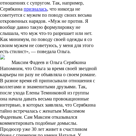
отношениях с супругом. Так, например,
Серябкина
призналась
, что никогда не
советуется с мужем по поводу своих весьма
откровенных нарядов. «Муж не против. Я
вообще давно такую формулировку не
слышала, что муж что-то разрешает или нет.
Как минимум, по поводу своей одежды я со
своим мужем не советуюсь, у меня для этого
есть стилист», — поведала Ольга.
Максим Фадеев и Ольга Серябкина
Напомним, что Ольга за время своей звездной
карьеры ни разу не объявляла о своем романе.
В разное время ей приписывали отношения с
коллегами и знаменитыми друзьями. Так,
после ухода Елены Темниковой из группы
она начала давать весьма провокационные
интервью, в которых заявляла, что Серябкина
тайно встречалась с женатым Максимом
Фадеевым. Сам Максим отказывался
комментировать подобные домыслы.
Продюсер уже 30 лет живет в счастливом
браке с гримером по имени
Наталья
. У