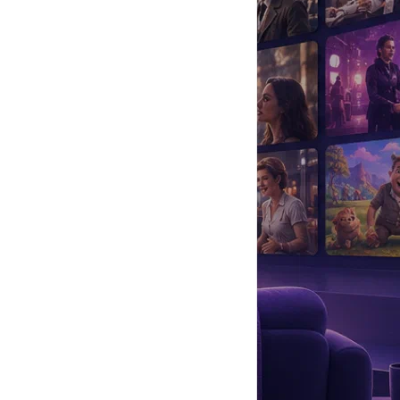
да
#
Музыка
#
Мультфильм
#
Ностальгия
#
Питомцы
#
Шоу
#
артисты
#
болезнь
#
брак
#
звезды
#
лайфстайл
#
новость
ся новый возлюбленный. Сама артистка предпочитает никак не
сын
Артем
относится к новому избраннику своей матери.
го мама счастлива. Поэтому он никогда не воспринимал в штыки