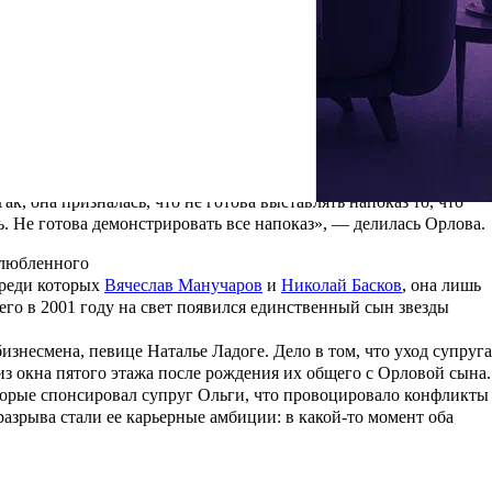
енному
алась
, что он «самый лучший на свете». Чуть позже Ольга
жно мужское плечо, забота и уверенность в нём. Даже если она
ше звезды на 10 лет и является владельцем собственного
зрение свою личную жизнь, за что часто подвергается критике
ает от общественности
ак, она призналась, что не готова выставлять напоказ то, что
. Не готова демонстрировать все напоказ», — делилась Орлова.
злюбленного
среди которых
Вячеслав Манучаров
и
Николай Басков
, она лишь
чего в 2001 году на свет появился единственный сын звезды
 бизнесмена, певице
Наталье Ладоге
. Дело в том, что уход супруга
из окна пятого этажа после рождения их общего с Орловой сына.
которые спонсировал супруг Ольги, что провоцировало конфликты
разрыва стали ее карьерные амбиции: в
какой-то момент оба