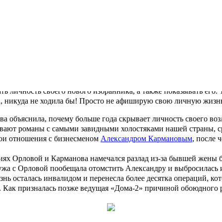
 Орлова рассказала, как ее сын относится к ее новому возлюбл
 в августе прошлого года. Тогда в своем микроблоге она
призн
Мужчина должен помнить, что женщина беззащитна. Ей всегда ну
стно лишь, что избранник певицы, которого зовут Валерий, стар
онить
свои отношения, однако Ольга не спешит выставлять на обо
 опубликовала фото с возлюбленным, внешность которого скрыв
ть личность своего нового избранника, а также показывать его. Т
а, никуда не ходила бы! Просто не афиширую свою личную жизнь
ва объяснила, почему больше года скрывает личность своего во
сывают романы с самыми завидными холостяками нашей страны, 
вои отношения с бизнесменом
Александром Кармановым
, после 
ениях Орловой и Карманова намечался разлад из-за бывшей жены
мужа с Орловой пообещала отомстить Александру и выбросилась 
жизнь осталась инвалидом и перенесла более десятка операций, 
я. Как призналась позже ведущая «Дома-2» причиной обоюдного 