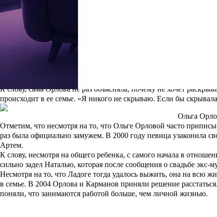
Ольга
Напомним, о новом возлюбленном Ольги Орловой стало известно
позволила себе опубликовать совместное фото с избранником. «
выглядит сильной», — написала она в своем микроблоге.
Ольга до сих пор скрывает личность своего возлюбленного. Изве
бизнеса. Влюбленные уже живут вместе и даже
планируют узак
со стороны хейтеров.
Ольга Орлова впервые
К слову, сама Орлова не раз объясняла, почему не хочет раскрыва
происходит в ее семье. «Я никого не скрываю. Если бы скрывал
Ольга Орло
Отметим, что несмотря на то, что Ольге Орловой часто припи
раз была официально замужем. В 2000 году певица узаконила с
Артем.
К слову, несмотря на общего ребенка, с самого начала в отнош
сильно задел Наталью, которая после сообщения о свадьбе экс-
Несмотря на то, что Ладоге тогда удалось выжить, она на всю 
в семье. В 2004 Орлова и Карманов приняли решение расстатьс
поняли, что занимаются работой больше, чем личной жизнью.