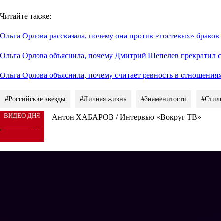
Читайте также:
Ольга Орлова рассказала, почему она против «гостевых» браков
Ольга Орлова объяснила, почему Дмитрий Шепелев прекратил 
Ольга Орлова объяснила, почему считает ревность в отношения
#Российские звезды
#Личная жизнь
#Знаменитости
#Стил
ВИДЕО ДНЯ
Антон ХАБАРОВ / Интервью «Вокруг ТВ»