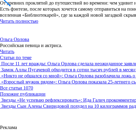
От древних проклятий до путешествий во времени: чем удивит 
Есть фэнтези, после которых хочется самому отправиться на по
вселенная «Библиотекарей», где за каждой новой загадкой скры
Читать полностью
Ольга Орлова
Российская певица и актриса.
Читать
Статьи по теме
После 11 лет вражды: Ольга Орлова сделала неожиданное зая
Замок Аллы Пугачевой обходится в сотни тысяч рублей в месяц:
«Никто не общался со мной»: Ольга Орлова разоблачила ложь о
«Взрослый мужик рядом»: Ольга Орлова показала 25-летнего сы
Все статьи
1070
Похожие публикации
Звезды
«Не успеваю рефлексировать»: Ида Галич прокомментир
Звезды
Сын Алены Свиридовой похудел на 10 килограммов ра
Реклама