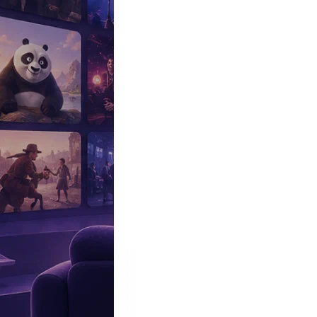
Эксклюзив
Реалити
Рецензии
#КАКВКИНО
Битва экстрасенсов
Фильмы
Сериалы
Шоу
Звезды
Премьеры
Лайфстайл
Интересное
#
Быт
#
Деньги
#
Дети
#
Дом
#
Еда
#
Здоровье
#
Знаменитости
#
Инт
#
Путешествия
#
Российские звезды
#
Российский сериал
#
Семья
#
отношения
#
реалити
#
роман
#
съемка
#
съемки
#
тв
#
шоу-бизнес
Промокоды Островок
Промокоды Отелло
Промокоды Золотое я
Промокоды Снежная Королева
Промокоды Арома Бутик
Промок
Издательство
Рекламодателям
Условия использования
Контакты
17:13, 10.09.2021
Звезды
Ольга Орлова рассказала, как ее сын относится к ее новому во
Автор:
Садов Андрей
По словам певицы, ее отпрыск полностью поддерживает свою м
В августе прошлого года стало известно, что у певицы и ведущ
распространяться по поводу нового романа. Однако сегодня она
По словам Ольги, ее никогда не препятствовал ее новым отноше
мою личную жизнь»,
— призналась Орлова в разделе Stories сво