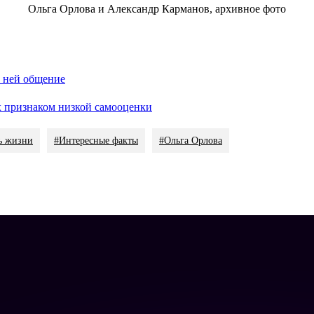
Ольга Орлова и Александр Карманов, архивное фото
с ней общение
х признаком низкой самооценки
ь жизни
#Интересные факты
#Ольга Орлова