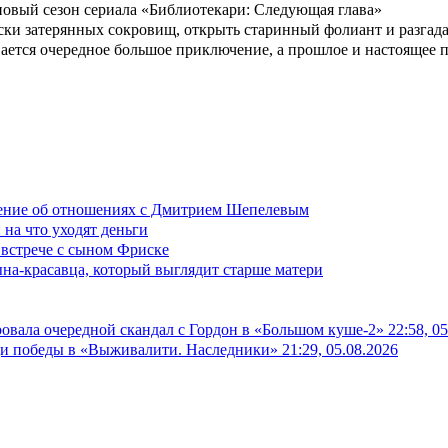
новый сезон сериала «Библиотекари: Следующая глава»
иски затерянных сокровищ, открыть старинный фолиант и разгада
вается очередное большое приключение, а прошлое и настоящее 
вление об отношениях с Дмитрием Шепелевым
 на что уходят деньги
 встрече с сыном Фриске
на-красавца, который выглядит старше матери
овала очередной скандал с Гордон в «Большом куше-2»
22:58, 0
ди победы в «Выживалити. Наследники»
21:29, 05.08.2026