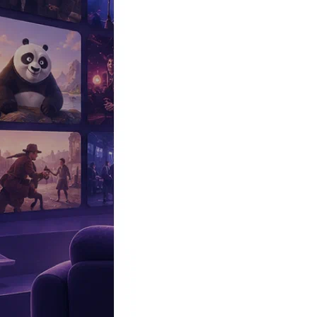
Эксклюзив
Реалити
Рецензии
#КАКВКИНО
Битва экстрасенсов
Фильмы
Сериалы
Шоу
Звезды
Премьеры
Лайфстайл
Интересное
#
Быт
#
Деньги
#
Дети
#
Дом
#
Еда
#
Здоровье
#
Знаменитости
#
Инт
#
Путешествия
#
Российские звезды
#
Российский сериал
#
Семья
#
отношения
#
реалити
#
роман
#
съемка
#
съемки
#
тв
#
шоу-бизнес
Промокоды Островок
Промокоды Отелло
Промокоды Золотое я
Промокоды Снежная Королева
Промокоды Арома Бутик
Промок
Издательство
Рекламодателям
Условия использования
Контакты
15:09, 25.07.2021
Звезды
54-летняя Рената Литвинова выйдет как модель на показе перво
Автор:
Евтюхина Софья
Мероприятие пройдет 30 июля в столичном метро.
54-летняя
Рената Литвинова
имеет непосредственное отношение
индустрии. У актрисы есть 19-летняя дочь
Ульяна
от второго бр
том числе и в картине Ренаты
«Северный ветер»
.
Сегодня стало известно, что Ульяна, которой завтра исполнится
посетила пресс-конференцию на фестивале
«Хрустальный Исто