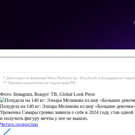
* Деятельность компании Meta Platforms Inc. (Facebook и Instagram) на тер
** Признан иноагентом на территории РФ
Фото: Instagram, Вокруг ТВ, Global Look Press
Похудела на 140 кг: Элнара Меликова из шоу «Большие девочки
Уроженка Самары громко заявила о себе в 2024 году, став одно
и получить фигуру мечты у нее не вышло.
Читать полностью