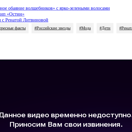
мное обаяние волшебников» с ярко-зелеными волосами
лип «Остин»
н с Ренатой Литвиновой
ересные факты
#Российские звезды
#Мода
#Дети
#Ренат