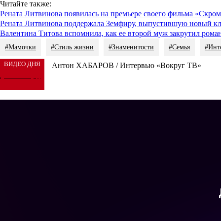
Читайте также:
Рената Литвинова появилась на премьере своего фильма «Скро
Рената Литвинова поддержала Земфиру, выпустившую новый к
Валентина Титова вспомнила, как ее второй муж закрутил рома
#Мамочки
#Стиль жизни
#Знаменитости
#Семья
#Инт
ВИДЕО ДНЯ
Антон ХАБАРОВ / Интервью «Вокруг ТВ»