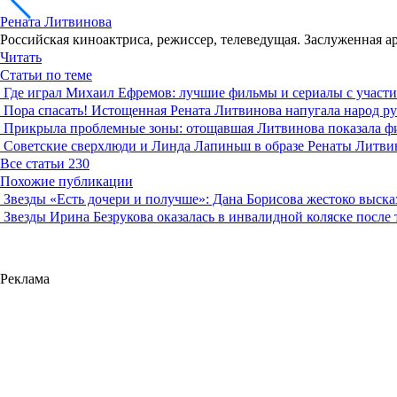
Рената Литвинова
Российская киноактриса, режиссер, телеведущая. Заслуженная а
Читать
Статьи по теме
Где играл Михаил Ефремов: лучшие фильмы и сериалы с участи
Пора спасать! Истощенная Рената Литвинова напугала народ р
Прикрыла проблемные зоны: отощавшая Литвинова показала фи
Советские сверхлюди и Линда Лапиньш в образе Ренаты Литви
Все статьи
230
Похожие публикации
Звезды
«Есть дочери и получше»: Дана Борисова жестоко выска
Звезды
Ирина Безрукова оказалась в инвалидной коляске после
Реклама