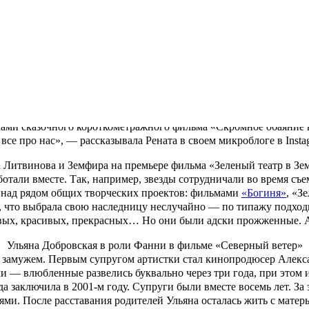
Рената Литвинова на пресс-конференции в Ессентуках
зов, а также близко дружит с самыми известными дизайнерами 
асалия
,
занимался созданием всех костюмов для экранной герои
атья он сделал хвост 13 метров — по количеству новых годов в 
ертных».
ье Демны Гвасалия для фильма Ренаты Литвиновой «Северный в
льма для бренда Gucci
. Литвинова выступила в роли режиссера
мками сказочного короткометражного фильма «Скромное обаяние 
се про нас», — рассказывала Рената в своем микроблоге в Insta
а Литвинова и Земфира на премьере фильма «Зеленый театр в Зе
ботали вместе. Так, например, звезды сотрудничали во время с
сь над рядом общих творческих проектов: фильмами
«Богиня»
,
«Зе
а, что выбрала свою наследницу неслучайно — по типажу подхо
вых, красивых, прекрасных… Но они были адски прожженные. А 
Ульяна Добровская в роли Фанни в фильме «Северный ветер»
ы замужем. Первым супругом артистки стал кинопродюсер
Алекс
 — влюбленные развелись буквально через три года, при этом 
 заключила в 2001-м году. Супруги были вместе восемь лет. За э
ями. После расставания родителей Ульяна осталась жить с матер