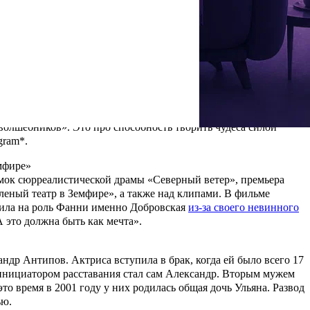
мировых брендов одежды. Ее фаворитами являются марки
ни Литвиновой
в фильме «Северный ветер»: «Костюмы для моей
сценарии и по количеству цифр на циферблате семейных часов
етер»
 корометражки. Музыку к фильму написала подруга Литвиновой
волшебников». Это про способность творить чудеса силой
gram*.
мфире»
ъемок сюрреалистической драмы «Северный ветер», премьера
леный театр в Земфире»
, а также над клипами. В фильме
дила на роль Фанни именно Добровская
из-за своего невинного
это должна быть как мечта».
андр Антипов
. Актриса вступила в брак, когда ей было всего 17
инициатором расставания стал сам Александр. Вторым мужем
то время в 2001 году у них родилась общая дочь Ульяна. Развод
ью.