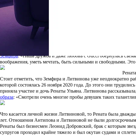
Интересно, что Литвинова является частым гостем модных пока
Balenciaga и Vetements, креативный директор которых,
Демна Гв
героини сделал Демна Гвасалия. Например, у этого красного пл
Северного Клана — у них был лишний час в отличии от всех см
Плат
Также 2 июня Рената
стала одной из главных героинь нового фи
Земфира
. «Наша дружба и даже любовь с Gucci обернулась съе
воображения, уметь мечтать, быть сильными и свободными. Это в
Ренат
Стоит отметить, что Земфира и Литвинова уже неоднократно ра
которой состоялась 26 ноября 2020 года. До этого они трудили
приняла участие и дочь Ренаты Ульяна. Литвинова рассказывал
образа
: «Смотрели очень многие пробы девушек таких талантли
Что касается личной жизни Литвиновой, то Рената была дважд
лет. Отношения Антипова и Литвиновой не были долгосрочными
Ренаты был бизнесмен Леонид Добровский, брак с которым звезда
супругов проходил крайне тяжело и был окутан судами и сплетн