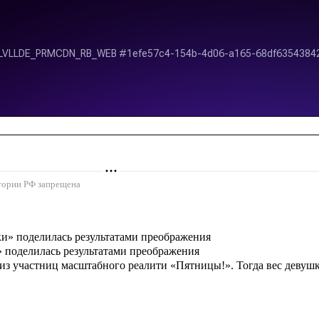
ритории РФ запрещена
» поделилась результатами преображения
й из участниц масштабного реалити «Пятницы!». Тогда вес девуш