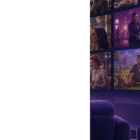
да
#
Музыка
#
Мультфильм
#
Ностальгия
#
Питомцы
#
Шоу
#
артисты
#
болезнь
#
брак
#
звезды
#
лайфстайл
#
новость
для своих фильмов от лучших модных дизайнеров современной
пошла по стопам матери и уже снялась в нескольких фильмах, в
оказ которой пройдет 30-го июля в столичном метро. Литвинова
атье в качестве модели на предстоящем мероприятии.