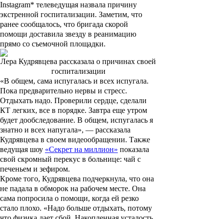
Instagram* телеведущая назвала причину
экстренной госпитализации. Заметим, что
ранее сообщалось, что бригада скорой
помощи доставила звезду в реанимацию
прямо со съемочной площадки.
Лера Кудрявцева рассказала о причинах своей
госпитализации
«В общем, сама испугалась и всех испугала.
Пока предварительно нервы и стресс.
Отдыхать надо. Проверили сердце, сделали
КТ легких, все в порядке. Завтра еще утром
будет дообследование. В общем, испугалась я
знатно и всех напугала», — рассказала
Кудрявцева в своем видеообращении. Также
ведущая шоу
«Секрет на миллион»
показала
свой скромный перекус в больнице: чай с
печеньем и зефиром.
Кроме того, Кудрявцева подчеркнула, что она
не падала в обморок на рабочем месте. Она
сама попросила о помощи, когда ей резко
стало плохо. «Надо больше отдыхать, потому
что физика дает сбой. Накопленная усталость.