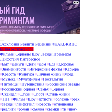
Эксклюзив
Реалити
Рецензии
#КАКВКИНО
Битва экстрасенсов
Фильмы
Сериалы
Шоу
Звезды
Премьеры
Лайфстайл
Интересное
#
Быт
#
Деньги
#
Дети
#
Дом
#
Еда
#
Здоровье
#
Знаменитости
#
Интересные факты
#
Карьера
#
Красота
#
Культура
#
Личная жизнь
#
Мода
#
Музыка
#
Мультфильм
#
Ностальгия
#
Питомцы
#
Путешествия
#
Российские звезды
#
Российский сериал
#
Семья
#
Сериал
#
Скандал
#
Слухи
#
Спорт
#
Стиль жизни
#
ТНТ
#
Фильм
#
Шоу
#
артисты
#
болезнь
#
брак
#
звезды
#
лайфстайл
#
новость
#
отношения
#
реалити
#
роман
#
съемка
#
съемки
#
тв
#
шоу-