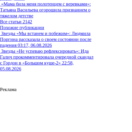
«Мама била меня полотенцем с веревками»:
Татьяна Васильева огорошила признанием о
тяжелом детстве
Все статьи
2142
Похожие публикации
Звезды
«Мы встанем и побежим»: Людмила
Поргина рассказала о своем состоянии после
падения
03:17, 06.08.2026
Звезды
«Не успеваю рефлексировать»: Ида
Галич прокомментировала очередной скандал
с Гордон в «Большом куше-2»
22:58,
05.08.2026
Реклама