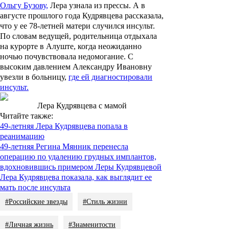
Ольгу Бузову,
Лера узнала из прессы. А в
августе прошлого года Кудрявцева рассказала,
что у ее 78-летней матери случился инсульт.
По словам ведущей, родительница отдыхала
на курорте в Алуште, когда неожиданно
ночью почувствовала недомогание. С
высоким давлением Александру Ивановну
увезли в больницу,
где ей диагностировали
инсульт.
Лера Кудрявцева с мамой
Читайте также:
49-летняя Лера Кудрявцева попала в
реанимацию
49-летняя Регина Мянник перенесла
операцию по удалению грудных имплантов,
вдохновившись примером Леры Кудрявцевой
Лера Кудрявцева показала, как выглядит ее
мать после инсульта
#Российские звезды
#Стиль жизни
#Личная жизнь
#Знаменитости