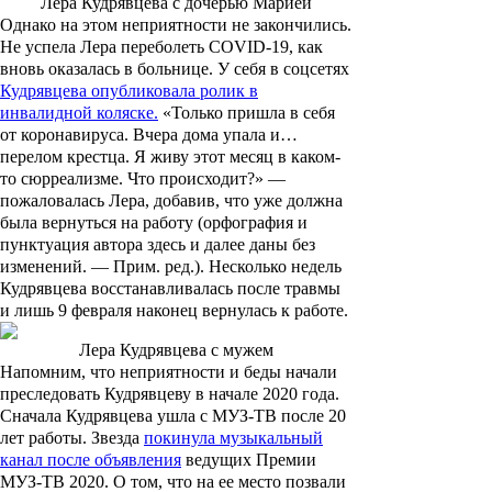
Лера Кудрявцева с дочерью Марией
Однако на этом неприятности не закончились.
Не успела Лера переболеть COVID-19, как
вновь оказалась в больнице. У себя в соцсетях
Кудрявцева опубликовала ролик в
инвалидной коляске.
«Только пришла в себя
от коронавируса. Вчера дома упала и…
перелом крестца. Я живу этот месяц в каком-
то сюрреализме. Что происходит?» —
пожаловалась Лера, добавив, что уже должна
была вернуться на работу (орфография и
пунктуация автора здесь и далее даны без
изменений. —
Прим. ред.
). Несколько недель
Кудрявцева восстанавливалась после травмы
и лишь 9 февраля наконец вернулась к работе.
Лера Кудрявцева с мужем
Напомним, что неприятности и беды начали
преследовать Кудрявцеву в начале 2020 года.
Сначала Кудрявцева ушла с МУЗ-ТВ после 20
лет работы. Звезда
покинула музыкальный
канал после объявления
ведущих Премии
МУЗ-ТВ 2020. О том, что на ее место позвали