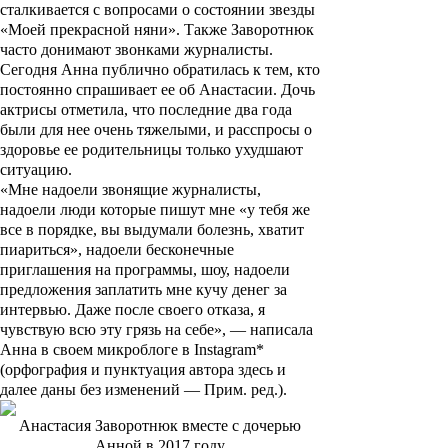
сталкивается с вопросами о состоянии звезды
«Моей прекрасной няни». Также Заворотнюк
часто донимают звонками журналисты.
Сегодня Анна публично обратилась к тем, кто
постоянно спрашивает ее об Анастасии. Дочь
актрисы отметила, что последние два года
были для нее очень тяжелыми, и расспросы о
здоровье ее родительницы только ухудшают
ситуацию.
«Мне надоели звонящие журналисты,
надоели люди которые пишут мне «у тебя же
все в порядке, вы выдумали болезнь, хватит
пиариться», надоели бесконечные
приглашения на программы, шоу, надоели
предложения заплатить мне кучу денег за
интервью. Даже после своего отказа, я
чувствую всю эту грязь на себе», — написала
Анна в своем микроблоге в Instagram*
(орфография и пунктуация автора здесь и
далее даны без изменений —
Прим. ред.
).
Анастасия Заворотнюк вместе с дочерью
Анной в 2017 году