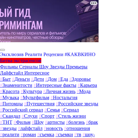
Эксклюзив
Реалити
Рецензии
#КАКВКИНО
Битва экстрасенсов
Фильмы
Сериалы
Шоу
Звезды
Премьеры
Лайфстайл
Интересное
#
Быт
#
Деньги
#
Дети
#
Дом
#
Еда
#
Здоровье
#
Знаменитости
#
Интересные факты
#
Карьера
#
Красота
#
Культура
#
Личная жизнь
#
Мода
#
Музыка
#
Мультфильм
#
Ностальгия
#
Питомцы
#
Путешествия
#
Российские звезды
#
Российский сериал
#
Семья
#
Сериал
#
Скандал
#
Слухи
#
Спорт
#
Стиль жизни
#
ТНТ
#
Фильм
#
Шоу
#
артисты
#
болезнь
#
брак
#
звезды
#
лайфстайл
#
новость
#
отношения
#
реалити
#
роман
#
съемка
#
съемки
#
тв
#
шоу-