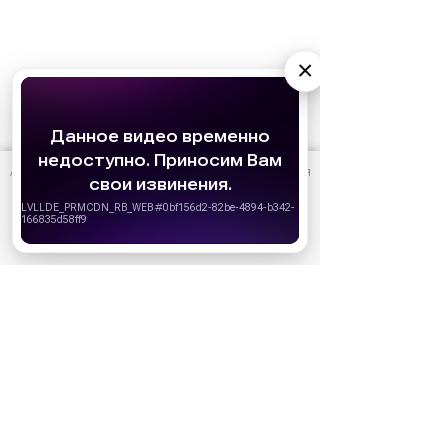
×
АО «Издательство СЕМЬ ДНЕЙ»
использует cookie
для
персонализации сервисов и удобства пользователей.
Вы можете запретить сохранение cookie в настройках
своего браузера.
Хорошо
Ожидаемые премьеры
Голодные игры: Рассвет Жатвы (2026)
19.11.2026