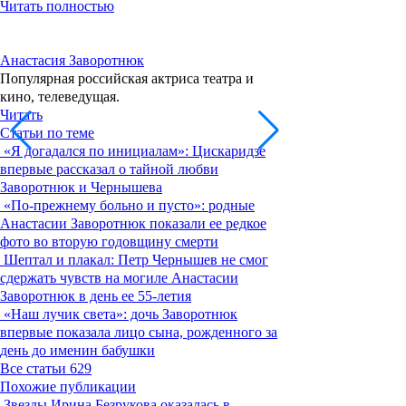
Читать полностью
Анастасия Заворотнюк
Популярная российская актриса театра и
кино, телеведущая.
Читать
Статьи по теме
«Я догадался по инициалам»: Цискаридзе
впервые рассказал о тайной любви
Заворотнюк и Чернышева
«По-прежнему больно и пусто»: родные
Анастасии Заворотнюк показали ее редкое
фото во вторую годовщину смерти
Шептал и плакал: Петр Чернышев не смог
сдержать чувств на могиле Анастасии
Заворотнюк в день ее 55-летия
«Наш лучик света»: дочь Заворотнюк
впервые показала лицо сына, рожденного за
день до именин бабушки
Все статьи
629
Похожие публикации
Звезды
Ирина Безрукова оказалась в