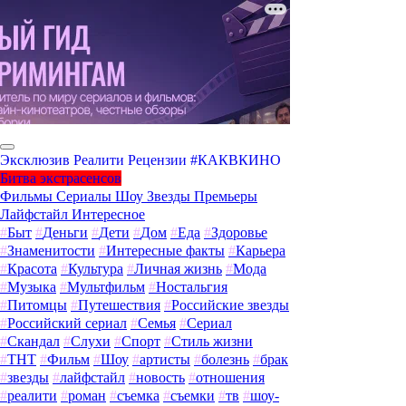
Эксклюзив
Реалити
Рецензии
#КАКВКИНО
Битва экстрасенсов
Фильмы
Сериалы
Шоу
Звезды
Премьеры
Лайфстайл
Интересное
#
Быт
#
Деньги
#
Дети
#
Дом
#
Еда
#
Здоровье
#
Знаменитости
#
Интересные факты
#
Карьера
#
Красота
#
Культура
#
Личная жизнь
#
Мода
#
Музыка
#
Мультфильм
#
Ностальгия
#
Питомцы
#
Путешествия
#
Российские звезды
#
Российский сериал
#
Семья
#
Сериал
#
Скандал
#
Слухи
#
Спорт
#
Стиль жизни
#
ТНТ
#
Фильм
#
Шоу
#
артисты
#
болезнь
#
брак
#
звезды
#
лайфстайл
#
новость
#
отношения
#
реалити
#
роман
#
съемка
#
съемки
#
тв
#
шоу-