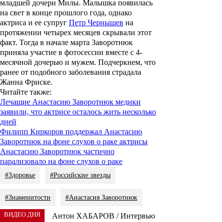
младшей дочери
Милы
. Малышка появилась
на свет в конце прошлого года, однако
актриса и ее супруг
Петр Чернышев
на
протяжении четырех месяцев скрывали этот
факт. Тогда в начале марта Заворотнюк
приняла участие в фотосессии вместе с 4-
месячной дочерью и мужем. Подчеркнем, что
ранее от подобного заболевания страдала
Жанна Фриске.
Читайте также:
Лечащие Анастасию Заворотнюк медики
заявили, что актрисе осталось жить несколько
дней
Филипп Киркоров поддержал Анастасию
Заворотнюк на фоне слухов о раке актрисы
Анастасию Заворотнюк частично
парализовало на фоне слухов о раке
#Здоровье
#Российские звезды
#Знаменитости
#Анастасия Заворотнюк
ВИДЕО ДНЯ
Антон ХАБАРОВ / Интервью