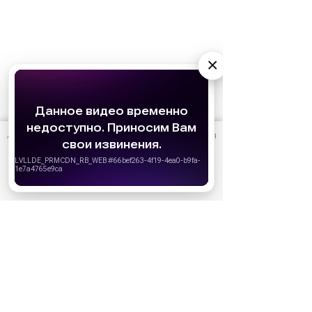
×
АО «Издательство СЕМЬ ДНЕЙ»
использует cookie
для
персонализации сервисов и удобства пользователей.
Вы можете запретить сохранение cookie в настройках
своего браузера.
Хорошо
Ожидаемые премьеры
Голодные игры: Рассвет Жатвы (2026)
19.11.2026
Последний богатырь. Колобок (2026)
13.08.2026
Битва моторов (2026)
08.10.2026
Волшебник Изумрудного города. Великий и
ужасный (2027)
01.01.2027