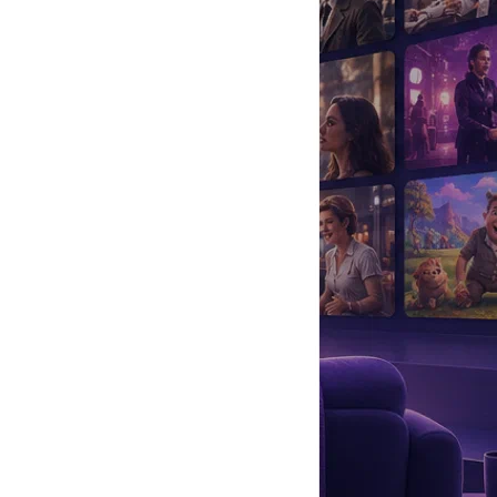
да
#
Музыка
#
Мультфильм
#
Ностальгия
#
Питомцы
#
Шоу
#
артисты
#
болезнь
#
брак
#
звезды
#
лайфстайл
#
новость