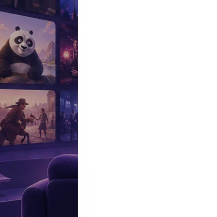
Эксклюзив
Реалити
Рецензии
#КАКВКИНО
Битва экстрасенсов
Фильмы
Сериалы
Шоу
Звезды
Премьеры
Лайфстайл
Интересное
#
Быт
#
Деньги
#
Дети
#
Дом
#
Еда
#
Здоровье
#
Знаменитости
#
Инт
#
Путешествия
#
Российские звезды
#
Российский сериал
#
Семья
#
отношения
#
реалити
#
роман
#
съемка
#
съемки
#
тв
#
шоу-бизнес
Промокоды Островок
Промокоды Отелло
Промокоды Золотое я
Промокоды Снежная Королева
Промокоды Арома Бутик
Промок
Издательство
Рекламодателям
Условия использования
Контакты
Она защищает Родину
|
Новости
Публикации
10:30, 03.11.2025
Жизнь на две семьи, романы и смерть в одиночестве: как слож
Артистка скрывала свои переживания.
Реклама