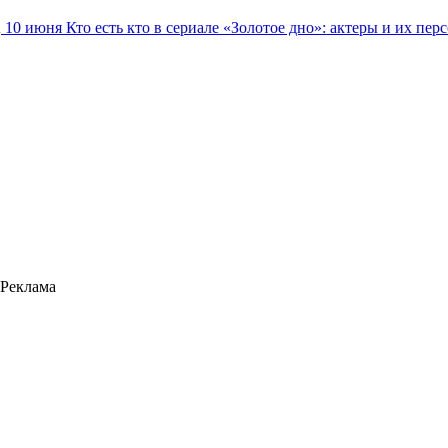
10 июня
Кто есть кто в сериале «Золотое дно»: актеры и их пер
Реклама