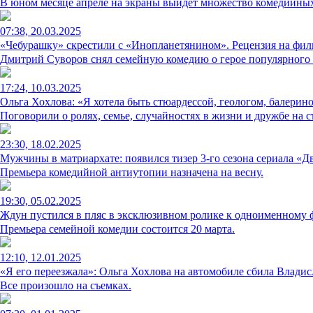
В юном месяце апреле на экраны выйдет множество комедийных
07:38, 20.03.2025
«Чебурашку» скрестили с «Инопланетянином». Рецензия на фи
Дмитрий Суворов снял семейную комедию о герое популярного 
17:24, 10.03.2025
Ольга Хохлова: «Я хотела быть стюардессой, геологом, балерино
Поговорили о ролях, семье, случайностях в жизни и дружбе на 
23:30, 18.02.2025
Мужчины в матриархате: появился тизер 3-го сезона сериала «Д
Премьера комедийной антиутопии назначена на весну.
19:30, 05.02.2025
Ждун пустился в пляс в эксклюзивном ролике к одноименному
Премьера семейной комедии состоится 20 марта.
12:10, 12.01.2025
«Я его переезжала»: Ольга Хохлова на автомобиле сбила Владис
Все произошло на съемках.