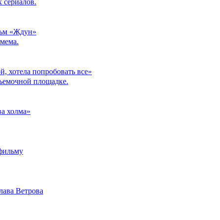
 сериалов.
льм «Ждун»
мема.
й, хотела попробовать все»
съемочной площадке.
ва холма»
 фильму
лава Ветрова