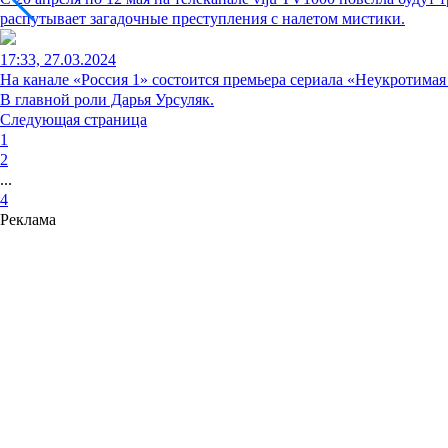
распутывает загадочные преступления с налетом мистики.
17:33, 27.03.2024
На канале «Россия 1» состоится премьера сериала «Неукротима
В главной роли Дарья Урсуляк.
Следующая страница
1
2
...
4
Реклама