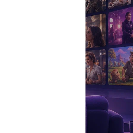
да
#
Музыка
#
Мультфильм
#
Ностальгия
#
Питомцы
#
Шоу
#
артисты
#
болезнь
#
брак
#
звезды
#
лайфстайл
#
новость