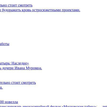
льно стоит смотреть
 и будоражить кровь остросюжетными проектами.
работы
атырь: Наследие»
ть дочери Ивана Муромца.
тельно стоит смотреть
а.
000 новелла
т транслировать многосерийный фильм «Московские тайны» — дет