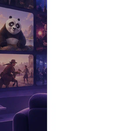
Эксклюзив
Реалити
Рецензии
#КАКВКИНО
Битва экстрасенсов
Фильмы
Сериалы
Шоу
Звезды
Премьеры
Лайфстайл
Интересное
#
Быт
#
Деньги
#
Дети
#
Дом
#
Еда
#
Здоровье
#
Знаменитости
#
Инт
#
Путешествия
#
Российские звезды
#
Российский сериал
#
Семья
#
отношения
#
реалити
#
роман
#
съемка
#
съемки
#
тв
#
шоу-бизнес
Промокоды Островок
Промокоды Отелло
Промокоды Золотое я
Промокоды Снежная Королева
Промокоды Арома Бутик
Промок
Издательство
Рекламодателям
Условия использования
Контакты
Персоны
|
Актер
|
Актер озвучивания
|
Владислав Ветров
|
Публик
Владислав Ветров - новости и публикации - Вокруг ТВ.
17:27, 13.04.2026
Скрывал полгода: стало известно, на кого 62-летний Владислав
Актер решился на кардинальные перемены.
12:03, 18.02.2026
СТС покажет второй сезон комедийного сериала «Солнце, море, 
В главных ролях — Кирилл Зайцев и Роман Постовалов.