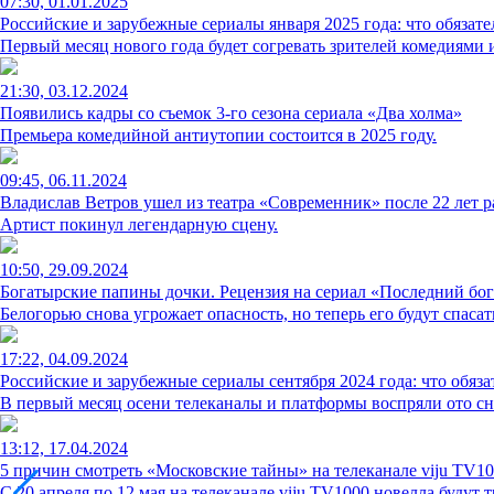
07:30, 01.01.2025
Российские и зарубежные сериалы января 2025 года: что обязате
Первый месяц нового года будет согревать зрителей комедиями
21:30, 03.12.2024
Появились кадры со съемок 3-го сезона сериала «Два холма»
Премьера комедийной антиутопии состоится в 2025 году.
09:45, 06.11.2024
Владислав Ветров ушел из театра «Современник» после 22 лет 
Артист покинул легендарную сцену.
10:50, 29.09.2024
Богатырские папины дочки. Рецензия на сериал «Последний бог
Белогорью снова угрожает опасность, но теперь его будут спаса
17:22, 04.09.2024
Российские и зарубежные сериалы сентября 2024 года: что обяза
В первый месяц осени телеканалы и платформы воспряли ото сн
13:12, 17.04.2024
5 причин смотреть «Московские тайны» на телеканале viju TV1
С 20 апреля по 12 мая на телеканале viju TV1000 новелла буду