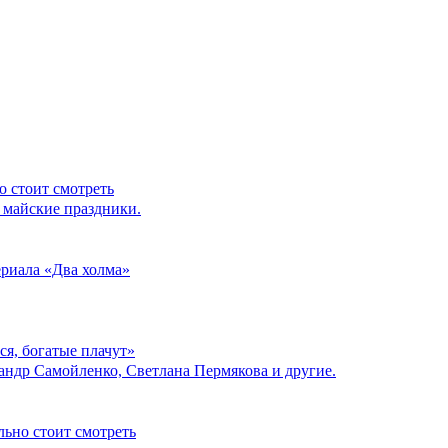
аякиным
.
о стоит смотреть
 майские праздники.
ериала «Два холма»
я, богатые плачут»
ндр Самойленко, Светлана Пермякова и другие.
льно стоит смотреть