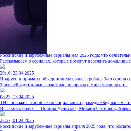
13:30, 07.11.2025
СТС покажет сериал «Кулинарный техникум» с Ветровым и М
Владислав Ветров и Роман Маякин сыграли отца и сына.
14:08, 22.08.2025
Фестиваль «Короче»: «Взрослый сын» к отцу пришел
Иван Шкундов снял по собственному сценарию камерную драму
22:20, 01.05.2025
Российские и зарубежные сериалы мая 2025 года: что обязательн
Рассказываем о сериалах, которые помогут пережить дождливые
20:16, 23.04.2025
Подруги и приматы объединились: вышел трейлер 3-го сезона с
Зрителей ждут новые сюжетные повороты в мире матриархата.
08:25, 13.04.2025
ТНТ покажет второй сезон социального драмеди «Бедные смеютс
В главных ролях — Полина Денисова, Михаил Сотников, Алекса
22:57, 01.04.2025
Российские и зарубежные сериалы апреля 2025 года: что обязате