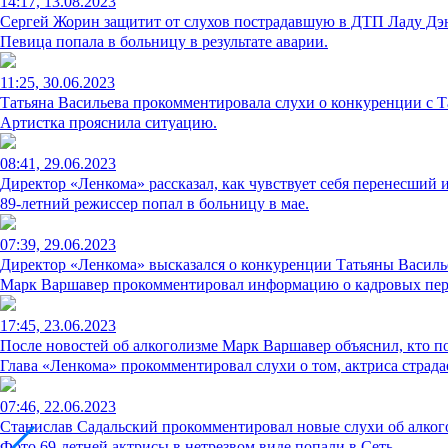
14:17, 13.08.2023
Сергей Жорин защитит от слухов пострадавшую в ДТП Ладу Дэ
Певица попала в больницу в результате аварии.
11:25, 30.06.2023
Татьяна Васильева прокомментировала слухи о конкуренции с Т
Артистка прояснила ситуацию.
08:41, 29.06.2023
Директор «Ленкома» рассказал, как чувствует себя перенесший 
89-летний режиссер попал в больницу в мае.
07:39, 29.06.2023
Директор «Ленкома» высказался о конкуренции Татьяны Василь
Марк Варшавер прокомментировал информацию о кадровых пере
17:45, 23.06.2023
После новостей об алкоголизме Марк Варшавер объяснил, кто п
Глава «Ленкома» прокомментировал слухи о том, актриса страда
07:46, 22.06.2023
Станислав Садальский прокомментировал новые слухи об алког
Фото 69-летней актрисы в нетрезвом виде попали в Сеть.