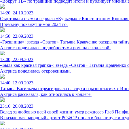
«Вокруг ТВ» по традиции подводит итоги и публикует мнения 
14:20, 24.10.2023
Стартовали съемки сериала «Курьеры» с Константином Крюко
Премьеру покажут зимой 2024-го.
14:50, 22.09.2023
«Грешница»: звезда «Сватов» Татьяна Кравченко раскрыла тайну
Актриса поделилась подробностями романа с коллегой.
13:00, 22.09.2023
«Была как красная тряпка»: звезда «Сватов» Татьяна Кравченко
Актриса поделилась откровениями.
14:40, 12.09.2023
Татьяна Васильева отреагировала на слухи о разногласиях с Ин
Актриса рассказала, как относилась к коллеге.
23:16, 26.08.2023
Вслед за любовью всей своей жизни: умер режиссер Глеб Панфи
В начале мая народный артист РСФСР попал в больницу с инсул