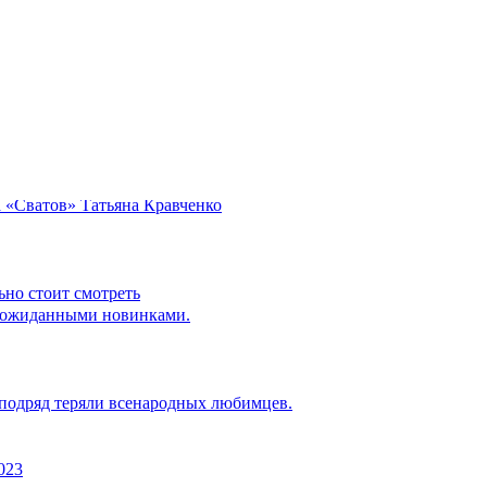
 больницы ради гастролей
работы.
ерации
а «Сватов» Татьяна Кравченко
ьно стоит смотреть
еожиданными новинками.
подряд теряли всенародных любимцев.
023