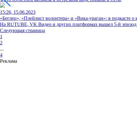
15:26, 15.06.2023
«Беглец», «Плейлист волонтера» и «Вика-ураган»: в подкасте о
На RUTUBE, VK Видео и других платформах вышел 5-й эпизод п
Следующая страница
1
2
...
4
Реклама