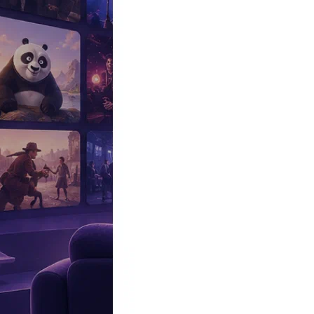
Эксклюзив
Реалити
Рецензии
#КАКВКИНО
Битва экстрасенсов
Фильмы
Сериалы
Шоу
Звезды
Премьеры
Лайфстайл
Интересное
#
Быт
#
Деньги
#
Дети
#
Дом
#
Еда
#
Здоровье
#
Знаменитости
#
Инт
#
Путешествия
#
Российские звезды
#
Российский сериал
#
Семья
#
отношения
#
реалити
#
роман
#
съемка
#
съемки
#
тв
#
шоу-бизнес
Промокоды Островок
Промокоды Отелло
Промокоды Золотое я
Промокоды Снежная Королева
Промокоды Арома Бутик
Промок
Издательство
Рекламодателям
Условия использования
Контакты
Персоны
|
Актер
|
Участник
|
Татьяна Кравченко
|
Публикации
Татьяна Кравченко - новости и публикации - Вокруг ТВ.
10:00, 07.06.2026
Развод, потеря ребенка и вражда в «Сватах»: тяжелая судьба Л
Что на самом деле скрывала за улыбкой звезда популярного сери
19:40, 15.01.2026
«Неправда»: дочь Татьяны Кравченко прокомментировала побег
Анна Гербачевская рассказала, как все было на самом деле.