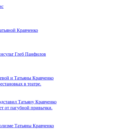
нс
атьяной Кравченко
инсульт Глеб Панфилов
евой и Татьяны Кравченко
становках в театре.
одставил Татьяну Кравченко
ет от пагубной привычки.
олизме Татьяны Кравченко