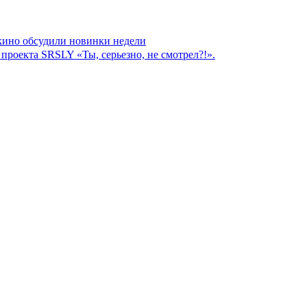
 кино обсудили новинки недели
роекта SRSLY «Ты, серьезно, не смотрел?!».