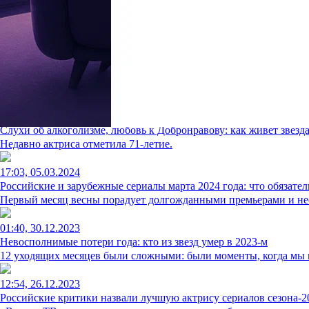
13:41, 15.01.2026
Травма не остановила: 72-летняя Татьяна Кравченко сбежала из
Народная артистка России отказалась от операции и гипса из-за 
14:00, 06.12.2025
Куда пропал и чем живет Федор Добронравов после тяжелой оп
Поклонники беспокоятся о состоянии актера.
10:00, 16.02.2025
Слухи об алкоголизме, любовь к Добронравову: как живет звезд
Недавно актриса отметила 71-летие.
17:03, 05.03.2024
Российские и зарубежные сериалы марта 2024 года: что обязател
Первый месяц весны порадует долгожданными премьерами и н
01:40, 30.12.2023
Невосполнимые потери года: кто из звезд умер в 2023-м
12 уходящих месяцев были сложными: были моменты, когда мы 
12:54, 26.12.2023
Российские критики назвали лучшую актрису сериалов сезона-2