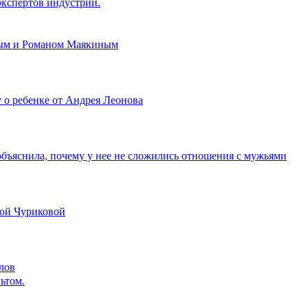
экспертов индустрии.
вым и Романом Маякиным
 о ребенке от Андрея Леонова
 объяснила, почему у нее не сложились отношения с мужьями
ной Чуриковой
лов
ьтом.