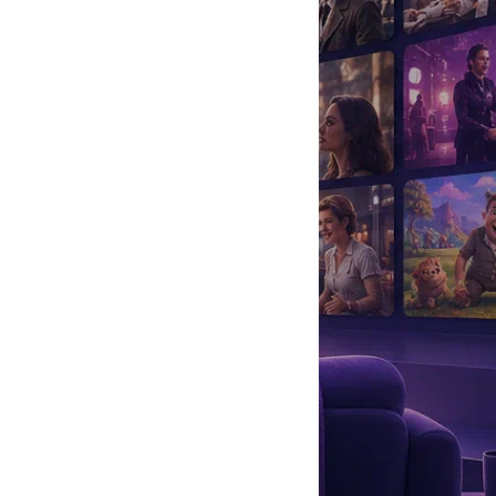
да
#
Музыка
#
Мультфильм
#
Ностальгия
#
Питомцы
#
Шоу
#
артисты
#
болезнь
#
брак
#
звезды
#
лайфстайл
#
новость