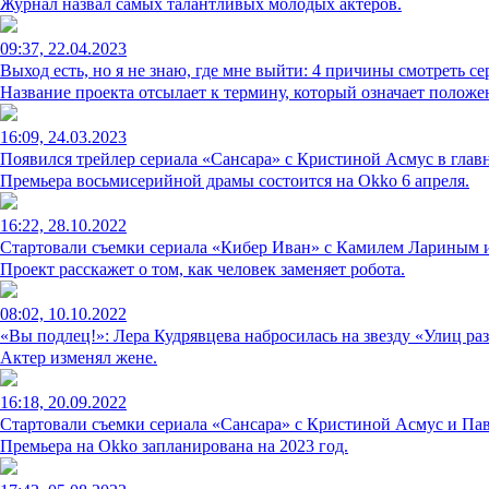
Журнал назвал самых талантливых молодых актеров.
09:37, 22.04.2023
Выход есть, но я не знаю, где мне выйти: 4 причины смотреть 
Название проекта отсылает к термину, который означает положе
16:09, 24.03.2023
Появился трейлер сериала «Сансара» с Кристиной Асмус в глав
Премьера восьмисерийной драмы состоится на Okko 6 апреля.
16:22, 28.10.2022
Стартовали съемки сериала «Кибер Иван» с Камилем Лариным 
Проект расскажет о том, как человек заменяет робота.
08:02, 10.10.2022
«Вы подлец!»: Лера Кудрявцева набросилась на звезду «Улиц р
Актер изменял жене.
16:18, 20.09.2022
Стартовали съемки сериала «Сансара» с Кристиной Асмус и Пав
Премьера на Okko запланирована на 2023 год.