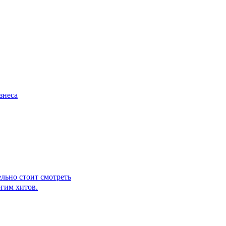
льно стоит смотреть
 и будоражить кровь остросюжетными проектами.
орой жены
знеса
ельно стоит смотреть
гим хитов.