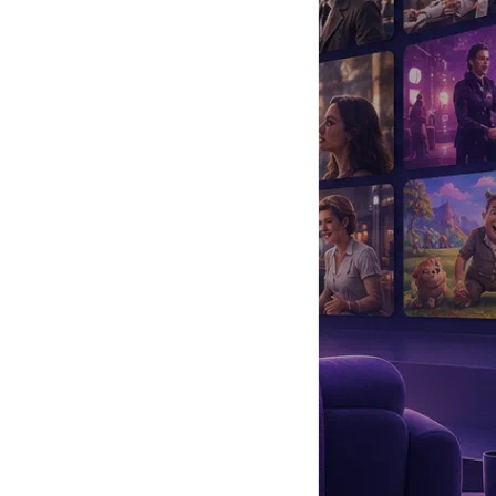
да
#
Музыка
#
Мультфильм
#
Ностальгия
#
Питомцы
#
Шоу
#
артисты
#
болезнь
#
брак
#
звезды
#
лайфстайл
#
новость