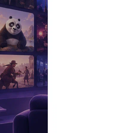
Эксклюзив
Реалити
Рецензии
#КАКВКИНО
Битва экстрасенсов
Фильмы
Сериалы
Шоу
Звезды
Премьеры
Лайфстайл
Интересное
#
Быт
#
Деньги
#
Дети
#
Дом
#
Еда
#
Здоровье
#
Знаменитости
#
Инт
#
Путешествия
#
Российские звезды
#
Российский сериал
#
Семья
#
отношения
#
реалити
#
роман
#
съемка
#
съемки
#
тв
#
шоу-бизнес
Промокоды Островок
Промокоды Отелло
Промокоды Золотое я
Промокоды Снежная Королева
Промокоды Арома Бутик
Промок
Издательство
Рекламодателям
Условия использования
Контакты
Персоны
|
Режиссер
|
Продюсер
|
Актер
|
Член жюри
|
Участник
|
Лю
Дмитрий Астрахан - новости и публикации - Вокруг ТВ.
14:19, 03.08.2026
Нищета в 90-х, соблазн Америкой и тяжелый выбор Збруева: поч
Как Дмитрий Астрахан снял самую честную драму эпохи и почем
22:20, 01.05.2025
Российские и зарубежные сериалы мая 2025 года: что обязательн
Рассказываем о сериалах, которые помогут пережить дождливые