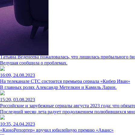
07:30, 01.01.2025
Российские и зарубежные сериалы января 2025 года: что обязате
Первый месяц нового года будет согревать зрителей комедиями
23:35, 08.06.2024
«Роковая ошибка»: Дмитрий Астрахан раскрыл тайну гибели вт
Режиссер объяснил, почему не удалось спасти Ольгу Беляеву.
11:20, 18.10.2023
Татьяна Веденеева пожаловалась, что лишилась прибыльного би
Ведущая сообщила о проблемах.
16:09, 24.08.2023
На телеканале СТС состоится премьера сериала «Кибер Иван»
В главных ролях Александр Метелкин и Камиль Ларин.
15:20, 03.08.2023
Российские и зарубежные сериалы августа 2023 года: что обязат
Последний месяц лета радует продолжением полюбившихся мно
10:35, 24.04.2023
«КиноРепортер» вручил юбилейную премию «Аванс»