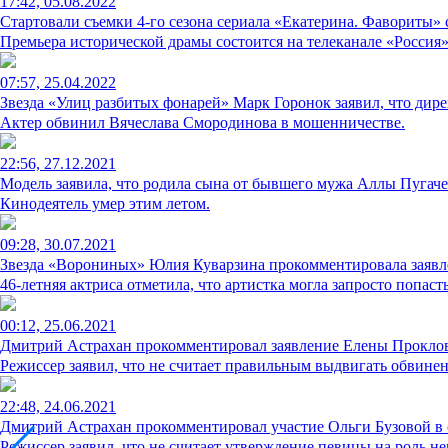
17:42, 05.08.2022
Стартовали съемки 4-го сезона сериала «Екатерина. Фавориты»
Премьера исторической драмы состоится на телеканале «Россия»
07:57, 25.04.2022
Звезда «Улиц разбитых фонарей» Марк Горонок заявил, что дире
Актер обвинил Вячеслава Смородинова в мошенничестве.
22:56, 27.12.2021
Модель заявила, что родила сына от бывшего мужа Аллы Пугаче
Кинодеятель умер этим летом.
09:28, 30.07.2021
Звезда «Ворониных» Юлия Куварзина прокомментировала заявле
46-летняя актриса отметила, что артистка могла запросто попаст
00:12, 25.06.2021
Дмитрий Астрахан прокомментировал заявление Елены Проклово
Режиссер заявил, что не считает правильным выдвигать обвинени
22:48, 24.06.2021
Дмитрий Астрахан прокомментировал участие Ольги Бузовой в
Режиссер заявил, что не считает утверждение певицы на роль не