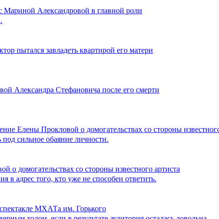
 с Мариной Александровой в главной роли
.
ктор пытался завладеть квартирой его матери
вой Александра Стефановича после его смерти
ние Елены Прокловой о домогательствах со стороны известного
ь под сильное обаяние личности.
й о домогательствах со стороны известного артиста
я в адрес того, кто уже не способен ответить.
 спектакле МХАТа им. Горького
верным ходом, если в результате аудитория осталась довольна.