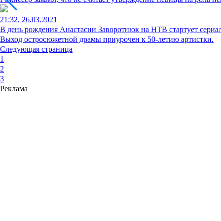
21:32, 26.03.2021
В день рождения Анастасии Заворотнюк на НТВ стартует сериал
Выход остросюжетной драмы приурочен к 50-летию артистки.
Следующая страница
1
2
3
Реклама