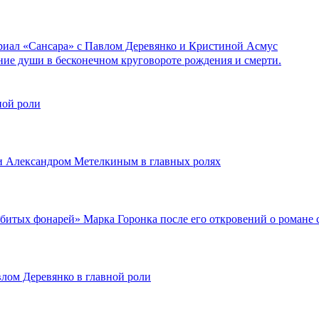
сериал «Сансара» с Павлом Деревянко и Кристиной Асмус
ние души в бесконечном круговороте рождения и смерти.
ной роли
и Александром Метелкиным в главных ролях
азбитых фонарей» Марка Горонка после его откровений о романе
лом Деревянко в главной роли